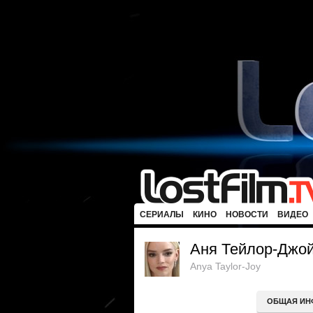
СЕРИАЛЫ
КИНО
НОВОСТИ
ВИДЕО
Аня Тейлор-Джо
Anya Taylor-Joy
ОБЩАЯ ИН