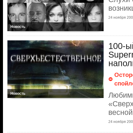
возник
24 ноября 2009
Новость
100-ы
Supern
напол
Остор
спойл
Любим
Новость
«Сверх
весной
24 ноября 2009