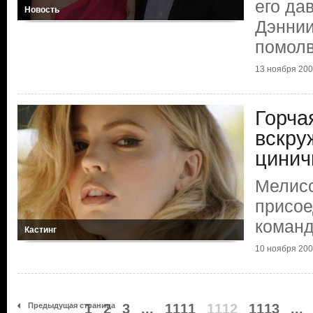
его да
Новость
Дэннии
помол
13 ноября 2009
Горча
вскру
цинич
Мелис
присое
коман
Кастинг
10 ноября 2009
Предыдущая страница
1
2
3
...
1111
1112
1113
...