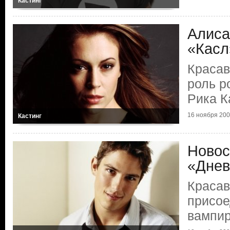
Кастинг
Алиса
«Касл
Красав
роль р
Рика К
16 ноября 2009
Кастинг
Новос
«Днев
Красав
присое
вампир