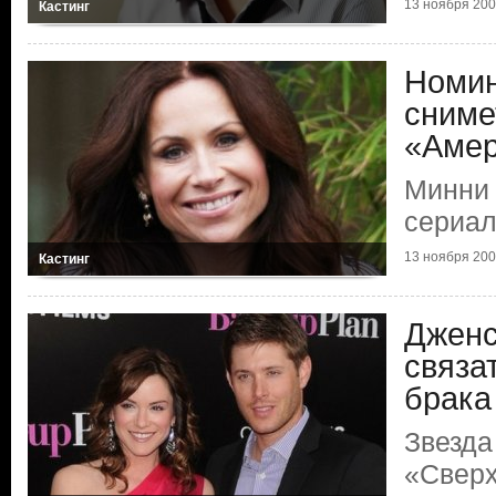
13 ноября 2009
Кастинг
Номин
сниме
«Амер
Минни 
сериал
13 ноября 2009
Кастинг
Дженс
связа
брака
Звезда
«Сверх