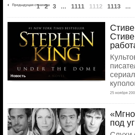
Предыдущая страница
1
2
3
...
1111
1112
1113
...
Стиве
Стиве
работ
Культо
писате
сериал
Новость
купол
25 ноября 2009
«Мгно
под у
Слухи 