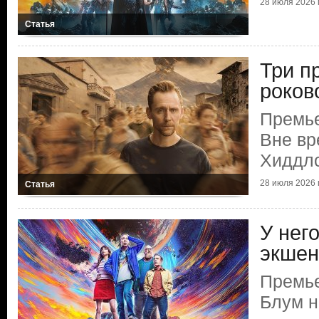
28 июля 2026 г
Статья
Три п
роков
Премье
Вне вр
Хиддл
28 июля 2026 г
Статья
У нег
экшен
Премье
Блум н