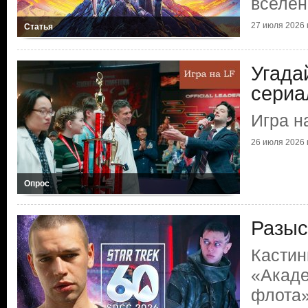
вселе
27 июля 2026 г
Статья
Угада
сериа
Игра н
26 июля 2026 г
Опрос
Разыс
Кастин
«Акаде
флота