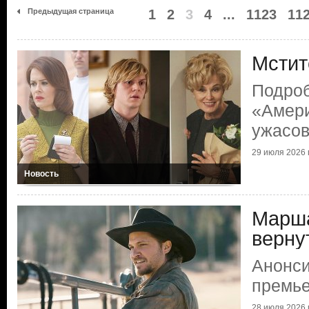
Предыдущая страница
1
2
3
4
...
1123
11
Мстит
Подроб
«Амери
ужасо
29 июля 2026 г
Новость
Марша
верну
Анонси
премье
28 июля 2026 г