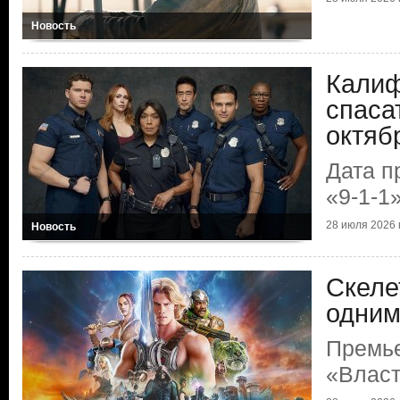
Новость
Калиф
спаса
октяб
Дата п
«9-1-1
28 июля 2026 г
Новость
Скеле
одним
Премь
«Власт