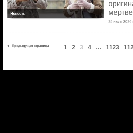
оригин
мертве
Новость
25 июля 2026 г
Предыдущая страница
1
2
3
4
...
1123
11