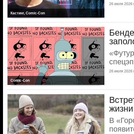
26 июля 2026 г
Кастинг, Comic-Con
Бенде
запол
«Футур
спецэп
26 июля 2026 г
Comic-Con
Встре
жизни
В «Гор
появит