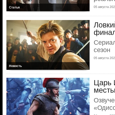
05 августа 2026
Статья
Ловки
фина
Сериал
сезон
05 августа 2026
Новость
Царь 
мест
Озвуче
«Одис