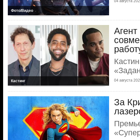
04 августа 2026
Фото/Видео
Агент
совме
работ
Кастин
«Зада
04 августа 2026
Кастинг
За Кр
лазер
Премь
«Супер