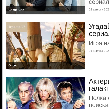
сериа
02 августа 2026
Comic-Con
Угада
сериа
Игра н
01 августа 2026
Опрос
Актер
галак
Полка 
поиска