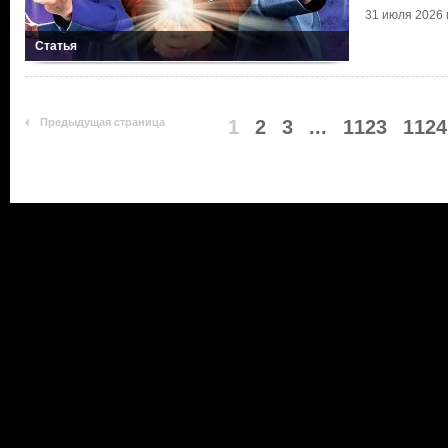
31 июля 2026 г
Статья
Предыдущая страница
1
2
3
...
1123
1124