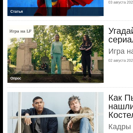
03 августа 2026
Статья
Угада
сериа
Игра н
02 августа 2026
Опрос
Как П
нашли
Косте
Кадры 