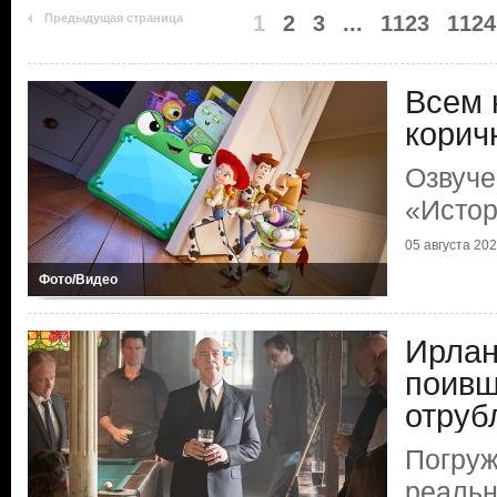
Предыдущая страница
1
2
3
...
1123
1124
Всем 
корич
Озвуче
«Истор
05 августа 2026
Фото/Видео
Ирлан
поивш
отруб
Погруж
реальн