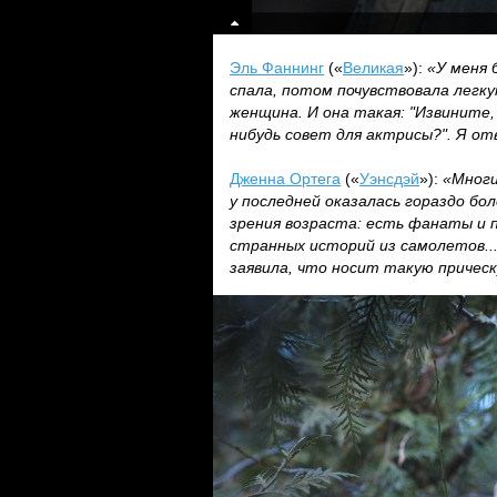
Эль Фаннинг
(«
Великая
»):
«У меня 
спала, потом почувствовала легку
женщина. И она такая: "Извините,
нибудь совет для актрисы?". Я о
Дженна Ортега
(«
Уэнсдэй
»):
«Многи
у последней оказалась гораздо бол
зрения возраста: есть фанаты и 
странных историй из самолетов...
заявила, что носит такую прическ