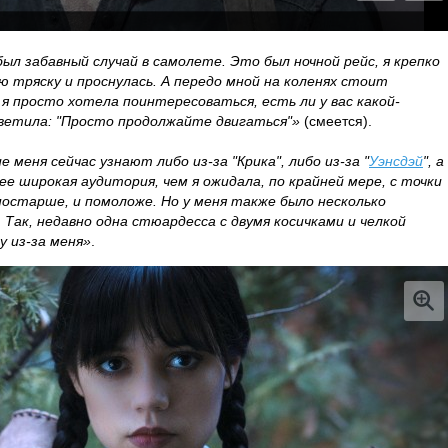
был забавный случай в самолете. Это был ночной рейс, я крепко
ю тряску и проснулась. А передо мной на коленях стоит
 я просто хотела поинтересоваться, есть ли у вас какой-
тветила: "Просто продолжайте двигаться"»
(смеется).
е меня сейчас узнают либо из-за "Крика", либо из-за "
Уэнсдэй
", а
ее широкая аудитория, чем я ожидала, по крайней мере, с точки
постарше, и помоложе. Но у меня также было несколько
 Так, недавно одна стюардесса с двумя косичками и челкой
у из-за меня»
.