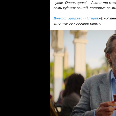
чувак. Очень ценю"... А кто-то м
семь худших вещей, которые со мн
Джефф Бриджес
(«
Старик
»):
«У мен
это такое хорошее кино»
.