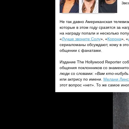
Звез
Не так давно Американская телевиз
которые в этом году сразятся за н
на награду попали и несколько попу
«
Лучше звоните Солу
», «
Корона
», «
сериаломаны обсуждают, кому в это
общении с фанатами.
Издание The Hollywood Reporter со
общения поклонников со знаменитос
люди со словами:
«Вам кто-нибудь 
или актрису по имени.
Мелани Линс
этот вопрос «нет». То же самое ин