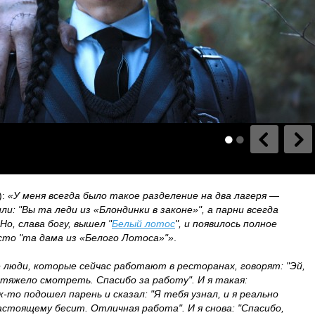
):
«У меня всегда было такое разделение на два лагеря —
ли: "Вы та леди из «Блондинки в законе»", а парни всегда
Но, слава богу, вышел "
Белый лотос
", и появилось полное
осто "та дама из «Белого Лотоса»"»
.
 люди, которые сейчас работают в ресторанах, говорят: "Эй,
тяжело смотреть. Спасибо за работу". И я такая:
к-то подошел парень и сказал: "Я тебя узнал, и я реально
стоящему бесит. Отличная работа". И я снова: "Спасибо,