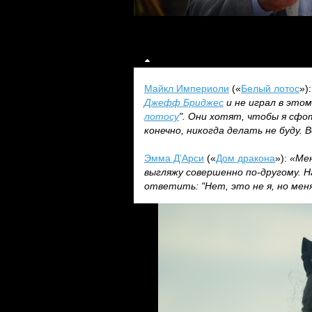
Майкл Империоли
(«
Белый лотос
»)
Джефф Бриджес
и не играл в этом
лотосу
". Они хотят, чтобы я сфо
конечно, никогда делать не буду.
Эмма Д’Арси
(«
Дом дракона
»):
«Мен
выгляжу совершенно по-другому. Н
ответить: "Нет, это не я, но мен