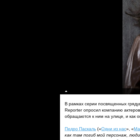
В рамках серии посвященных гряду
Reporter опросил компанию актеров
обращаются к ним на улице, и как 
Педро Паскаль
(«
Одни из нас
», «
Ма
как там погиб мой персонаж, люди