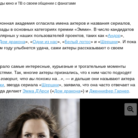
ды кино и ТВ о своем общении с фанатами
ионная академия огласила имена актеров и названия сериалов,
аграды в основных категориях премии «Эмми». В число кандидатов
лярных у наших пользователей проектов, таких как «
Андор
»,
Дом дракона
», «
Одни из нас
», «
Белый лотос
» и «
Шершни
». И пока
м году улыбнется удача, сами актеры рассказывают о своем
брало самые интересные, курьезные и трогательные моменты
тями. Так, многие актеры признались, что к ним часто подходят
говорил, что вы похожи на...»
, — и дальше они называют актера
ки
, звезда сериала «
Шершни
», заявила, что она часто отвечает на
огда делают
Эмма Д'Арси
(«
Дом дракона
») и
Дженнифер Гарнер
.