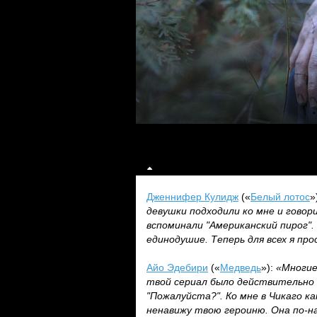
Дженнифер Кулидж
(«
Белый лотос
»
девушки подходили ко мне и говори
вспоминали "Американский пирог". 
единодушие. Теперь для всех я пр
Айо Эдебири
(«
Медведь
»):
«Многие
твой сериал было действительно 
"Пожалуйста?". Ко мне в Чикаго ка
ненавижу твою героиню. Она по-на