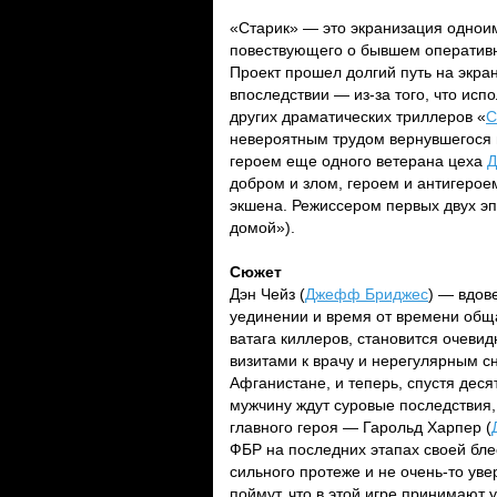
«Старик» — это экранизация однои
повествующего о бывшем оперативни
Проект прошел долгий путь на экра
впоследствии — из-за того, что исп
других драматических триллеров «
С
невероятным трудом вернувшегося
героем еще одного ветерана цеха
Д
добром и злом, героем и антигерое
экшена. Режиссером первых двух э
домой»).
Сюжет
Дэн Чейз (
Джефф Бриджес
) — вдов
уединении и время от времени обща
ватага киллеров, становится очеви
визитами к врачу и нерегулярным с
Афганистане, и теперь, спустя дес
мужчину ждут суровые последствия, 
главного героя — Гарольд Харпер (
ФБР на последних этапах своей бле
сильного протеже и не очень-то уве
поймут, что в этой игре принимают