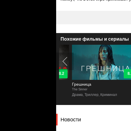
Похожие фильмы и сериалы
8.2
8.7
ожница
Грешница
n
The Sinner
лер, Боевик
Драма, Триллер, Криминал
Новости