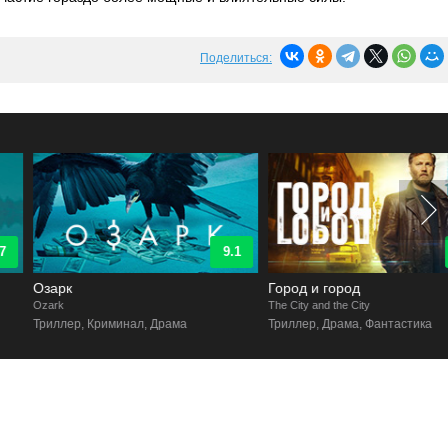
Поделиться:
9.1
7.9
Озарк
Город и город
Ozark
The City and the City
Триллер, Криминал, Драма
Триллер, Драма, Фантастика