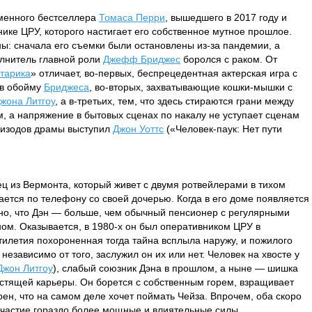
менного бестселлера
Томаса Перри
, вышедшего в 2017 году и
ке ЦРУ, которого настигает его собственное мутное прошлое.
ны: сначала его съемки были остановлены из-за пандемии, а
олнитель главной роли
Джефф Бриджес
боролся с раком. От
тарика
» отличает, во-первых, беспрецедентная актерская игра с
 в обойму
Бриджеса
, во-вторых, захватывающие кошки-мышки с
жона Литгоу
, а в-третьих, тем, что здесь стираются грани между
м, а напряжение в бытовых сценах по накалу не уступает сценам
пизодов драмы выступил
Джон Уоттс
(«Человек-паук: Нет пути
ец из Вермонта, который живет с двумя ротвейлерами в тихом
ется по телефону со своей дочерью. Когда в его доме появляется
дно, что Дэн — больше, чем обычный пенсионер с регулярными
ном. Оказывается, в 1980-х он был оперативником ЦРУ в
ятилетия похороненная тогда тайна всплыла наружу, и пожилого
независимо от того, заслужил он их или нет. Человек на хвосте у
Джон Литгоу
), слабый союзник Дэна в прошлом, а ныне — шишка
стящей карьеры. Он борется с собственным горем, взращивает
рен, что на самом деле хочет поймать Чейза. Впрочем, оба скоро
 участие гораздо более мощные и влиятельные силы.