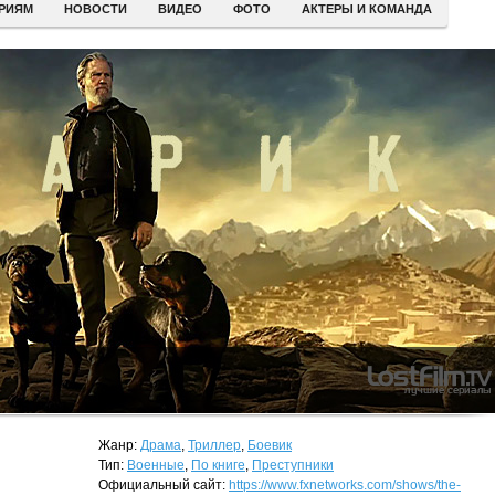
ЕРИЯМ
НОВОСТИ
ВИДЕО
ФОТО
АКТЕРЫ И КОМАНДА
Жанр:
Драма
,
Триллер
,
Боевик
Тип:
Военные
,
По книге
,
Преступники
Официальный сайт:
https://www.fxnetworks.com/shows/the-