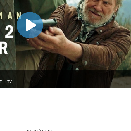
Film.TV
Гарольд Харпер