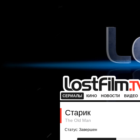
СЕРИАЛЫ
КИНО
НОВОСТИ
ВИДЕО
Старик
The Old Man
Статус: Завершен