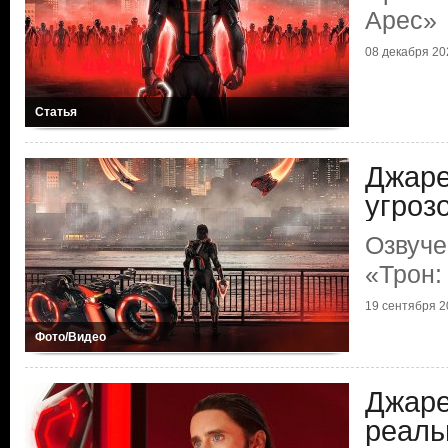
Арес»
08 декабря 202
Статья
Джаре
угроз
Озвуче
«Трон:
19 сентября 20
Фото/Видео
Джаре
реаль