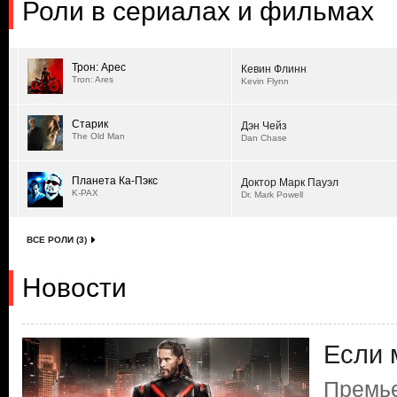
Роли в сериалах и фильмах
Трон: Арес
Кевин Флинн
Tron: Ares
Kevin Flynn
Старик
Дэн Чейз
The Old Man
Dan Chase
Планета Ка-Пэкс
Доктор Марк Пауэл
K-PAX
Dr. Mark Powell
ВСЕ РОЛИ (3)
Новости
Если 
Премье