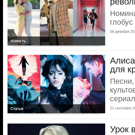
рево
Номина
глобус
08 декабря 202
Новость
Алиса
для к
Песни,
культо
сериа
21 сентября 20
Статья
Урок 