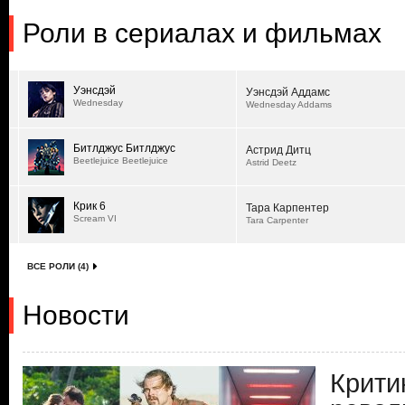
Роли в сериалах и фильмах
Уэнсдэй
Уэнсдэй Аддамс
Wednesday
Wednesday Addams
Битлджус Битлджус
Астрид Дитц
Beetlejuice Beetlejuice
Astrid Deetz
Крик 6
Тара Карпентер
Scream VI
Tara Carpenter
ВСЕ РОЛИ (4)
Новости
Крити