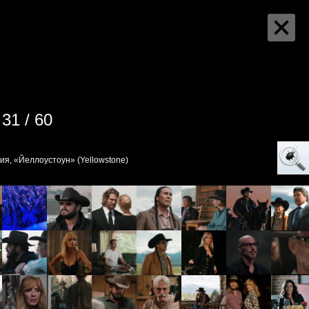
31 / 60
рия, «Йеллоустоун» (Yellowstone)