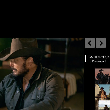
Финн Литтл, 5
© Paramount+