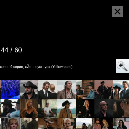
44 / 60
 сезон 9 серия, «Йеллоустоун» (Yellowstone)