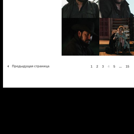
Предыдущая страница
1
2
3
4
5
...
15