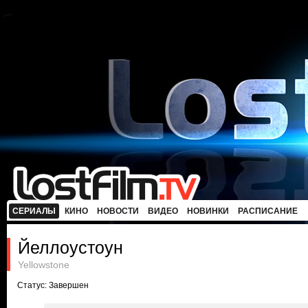
СЕРИАЛЫ
КИНО
НОВОСТИ
ВИДЕО
НОВИНКИ
РАСПИСАНИЕ
Йеллоустоун
Yellowstone
Статус: Завершен