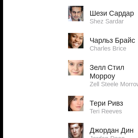
Шези Сардар
Shez Sardar
Чарльз Брайс
Charles Brice
Зелл Стил
Морроу
Zell Steele Morro
Тери Ривз
Teri Reeves
Джордан Дин