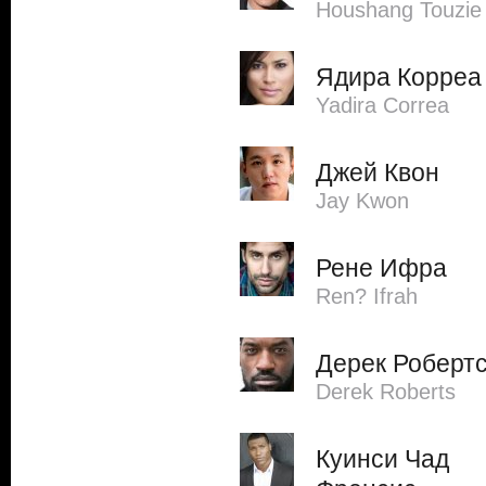
Houshang Touzie
Ядира Корреа
Yadira Correa
Джей Квон
Jay Kwon
Рене Ифра
Ren? Ifrah
Дерек Роберт
Derek Roberts
Куинси Чад