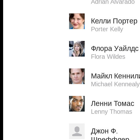
Adrian Alvarado
Келли Портер
Porter Kelly
Флора Уайлдс
Flora Wildes
Майкл Кеннил
Michael Kennealy
Ленни Томас
Lenny Thomas
Джон Ф.
Шреффлер-