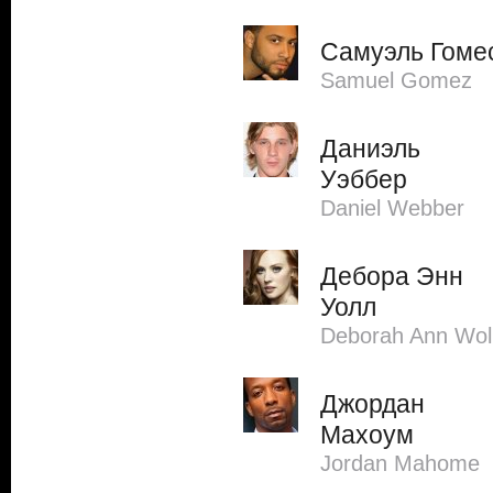
Самуэль Гоме
Samuel Gomez
Даниэль
Уэббер
Daniel Webber
Дебора Энн
Уолл
Deborah Ann Wol
Джордан
Махоум
Jordan Mahome