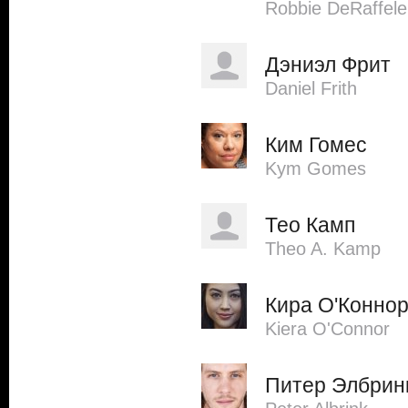
Robbie DeRaffele
Дэниэл Фрит
Daniel Frith
Ким Гомес
Kym Gomes
Тео Камп
Theo A. Kamp
Кира О'Конно
Kiera O'Connor
Питер Элбрин