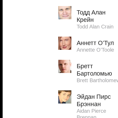
Тодд Алан
Крейн
Todd Alan Crain
Аннетт О’Тул
Annette O'Toole
Бретт
Бартоломью
Brett Bartholome
Эйдан Пирс
Брэннан
Aidan Pierce
Brennan