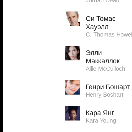
Jordan Dean
Си Томас
Хауэлл
C. Thomas Howel
Элли
Маккаллок
Allie McCulloch
Генри Бошарт
Henry Boshart
Кара Янг
Kara Young