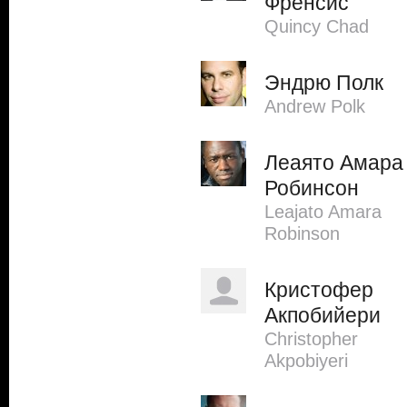
Френсис
Quincy Chad
Эндрю Полк
Andrew Polk
Леаято Амара
Робинсон
Leajato Amara
Robinson
Кристофер
Акпобийери
Christopher
Akpobiyeri