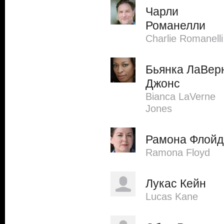
Чарли
Романелли
Charlie Romanelli
Бьянка ЛаВер
Джонс
Bianca LaVerne
Jones
Рамона Флойд
Ramona Floyd
Лукас Кейн
Lucas Kane