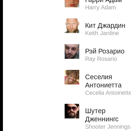
Harry Adam
Кит Джардин
Keith Jardine
Рэй Розарио
Ray Rosario
Сеселия
Антониетта
Cecelia Antoinett
Шутер
Дженнингс
Shooter Jennings