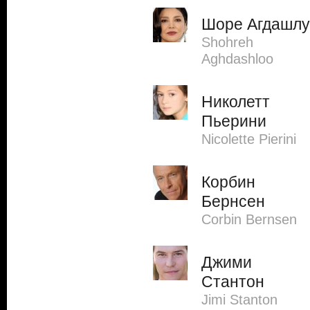
Шоре Агдашлу
Shohreh
Aghdashloo
Николетт
Пьерини
Nicolette Pierini
Корбин
Бернсен
Corbin Bernsen
Джими
Стантон
Jimi Stanton