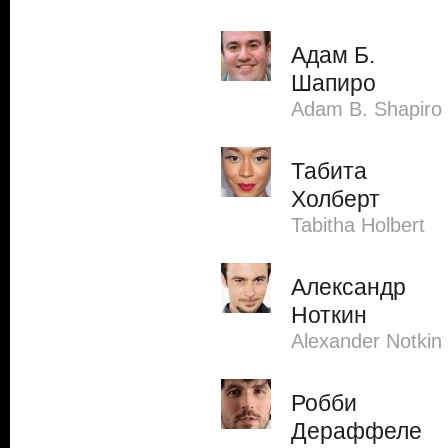
Адам Б.
Шапиро
Adam B. Shapiro
Табита
Холберт
Tabitha Holbert
Александр
Ноткин
Alexander Notkin
Робби
Дераффеле