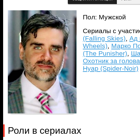
Пол: Мужской
Сериалы с участ
(Falling Skies)
,
Ад 
Wheels)
,
Марко По
(The Punisher)
,
Ша
Охотник за голов
Нуар (Spider-Noir)
Роли в сериалах