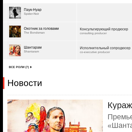
Паук-Нуар
Spider-Noir
Охотник за головами
Консультирующий продюсер
The Bondsman
consulting producer
Шантарам
Исполнительный сопродюсер
Shantaram
co-executive producer
ВСЕ РОЛИ (7)
Новости
Кураж
Премь
«Шант