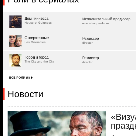
Дом Гиннесса
Исполнительный продюсер
House of Guinness
executive producer
Отверженные
Режиссер
Les Miserables
director
Город и город
Режиссер
The City and the City
director
ВСЕ РОЛИ (6)
Новости
«Визу
празд