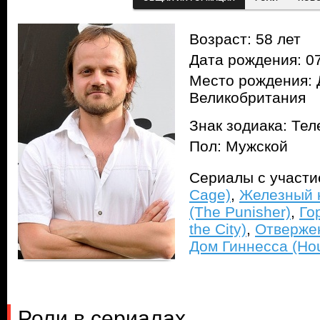
Возраст: 58 лет
Дата рождения: 07
Место рождения: 
Великобритания
Знак зодиака: Тел
Пол: Мужской
Сериалы с участ
Cage)
,
Железный ку
(The Punisher)
,
Го
the City)
,
Отвержен
Дом Гиннесса (Hou
Роли в сериалах