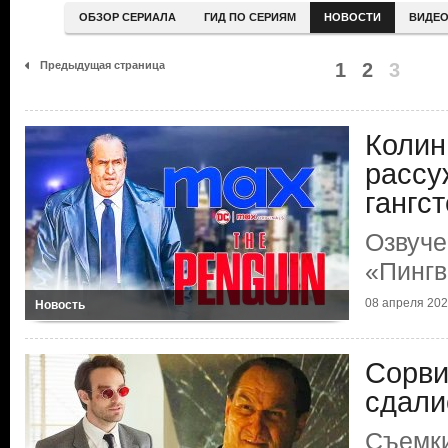
ОБЗОР СЕРИАЛА
ГИД ПО СЕРИЯМ
НОВОСТИ
ВИДЕ
Предыдущая страница
1
2
3
Колин
рассу
гангс
Озвуче
«Пингв
08 апреля 20
Новость
Сорви
сдали
Съемки