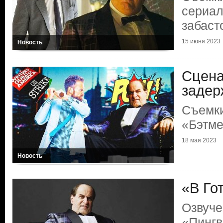
сериал
забас
15 июня 2023
Новость
Сцена
задер
Съемк
«Бэтме
18 мая 2023
Новость
«В Го
Озвуче
«Пингв