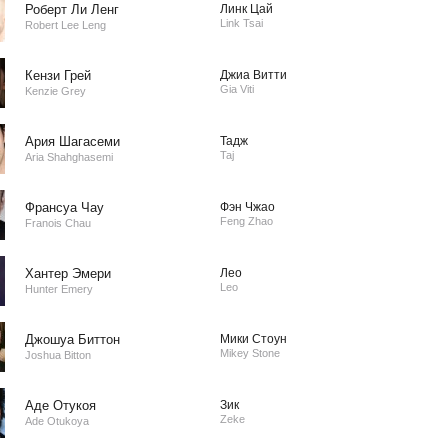
Роберт Ли Ленг
Линк Цай
Link Tsai
Robert Lee Leng
Кензи Грей
Джиа Витти
Gia Viti
Kenzie Grey
Ария Шагасеми
Тадж
Taj
Aria Shahghasemi
Франсуа Чау
Фэн Чжао
Feng Zhao
Franois Chau
Хантер Эмери
Лео
Leo
Hunter Emery
Джошуа Биттон
Мики Стоун
Mikey Stone
Joshua Bitton
Аде Отукоя
Зик
Zeke
Ade Otukoya