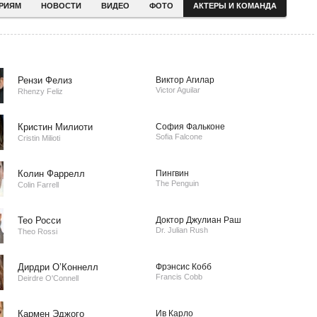
ЕРИЯМ
НОВОСТИ
ВИДЕО
ФОТО
АКТЕРЫ И КОМАНДА
Рензи Фелиз
Виктор Агилар
Victor Aguilar
Rhenzy Feliz
Кристин Милиоти
София Фальконе
Sofia Falcone
Cristin Milioti
Колин Фаррелл
Пингвин
The Penguin
Colin Farrell
Тео Росси
Доктор Джулиан Раш
Dr. Julian Rush
Theo Rossi
Дирдри О’Коннелл
Фрэнсис Кобб
Francis Cobb
Deirdre O'Connell
Кармен Эджого
Ив Карло