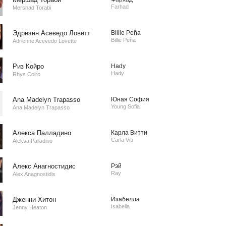
Farhad
Mershad Torabi
Эдриэнн Асеведо Ловетт
Billie Peña
Billie Peña
Adrienne Acevedo Lovette
Риз Койро
Hady
Hady
Rhys Coiro
Ana Madelyn Trapasso
Юная София
Young Sofia
Ana Madelyn Trapasso
Алекса Палладино
Карла Витти
Carla Viti
Aleksa Palladino
Алекс Анагностидис
Рэй
Ray
Alex Anagnostidis
Дженни Хитон
Изабелла
Isabella
Jenny Heaton