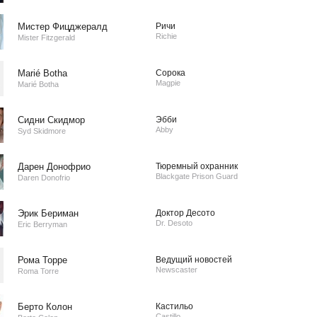
Мистер Фицджералд
Ричи
Richie
Mister Fitzgerald
Marié Botha
Сорока
Magpie
Marié Botha
Сидни Скидмор
Эбби
Abby
Syd Skidmore
Дарен Донофрио
Тюремный охранник
Blackgate Prison Guard
Daren Donofrio
Эрик Бериман
Доктор Десото
Dr. Desoto
Eric Berryman
Рома Торре
Ведущий новостей
Newscaster
Roma Torre
Берто Колон
Кастильо
Castillo