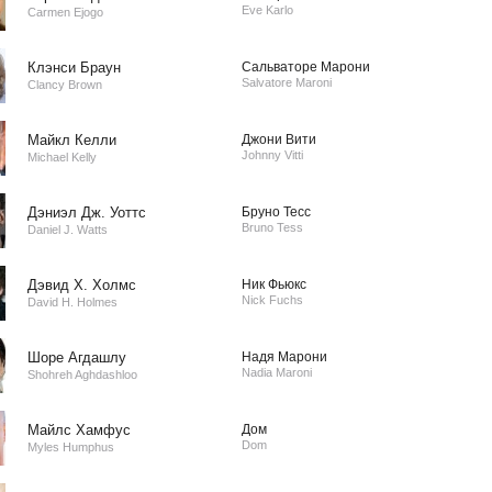
Eve Karlo
Carmen Ejogo
Клэнси Браун
Сальваторе Марони
Salvatore Maroni
Clancy Brown
Майкл Келли
Джони Вити
Johnny Vitti
Michael Kelly
Дэниэл Дж. Уоттс
Бруно Тесс
Bruno Tess
Daniel J. Watts
Дэвид Х. Холмс
Ник Фьюкс
Nick Fuchs
David H. Holmes
Шоре Агдашлу
Надя Марони
Nadia Maroni
Shohreh Aghdashloo
Майлс Хамфус
Дом
Dom
Myles Humphus