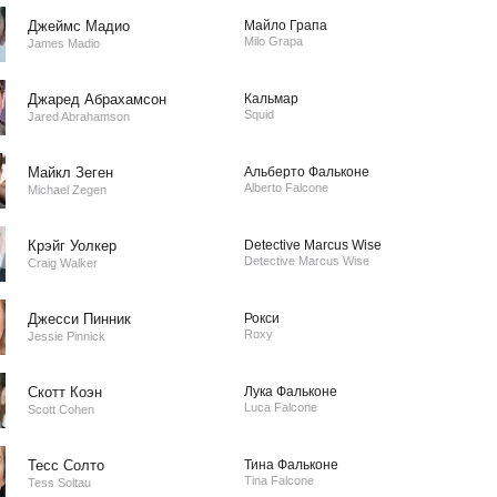
Джеймс Мадио
Майло Грапа
Milo Grapa
James Madio
Джаред Абрахамсон
Кальмар
Squid
Jared Abrahamson
Майкл Зеген
Альберто Фальконе
Alberto Falcone
Michael Zegen
Крэйг Уолкер
Detective Marcus Wise
Detective Marcus Wise
Craig Walker
Джесси Пинник
Рокси
Roxy
Jessie Pinnick
Скотт Коэн
Лука Фальконе
Luca Falcone
Scott Cohen
Тесс Солто
Тина Фальконе
Tina Falcone
Tess Soltau