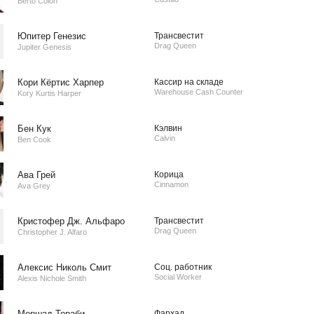
Berto Colon
Юпитер Генезис
Трансвестит
Drag Queen
Jupiter Genesis
Кори Кёртис Харпер
Кассир на складе
Warehouse Cash Counter
Kory Kurtis Harper
Бен Кук
Кэлвин
Calvin
Ben Cook
Ава Грей
Корица
Cinnamon
Ava Grey
Кристофер Дж. Альфаро
Трансвестит
Drag Queen
Christopher J. Alfaro
Алексис Николь Смит
Соц. работник
Social Worker
Alexis Nichole Smith
Мершад Тораби
Фархад