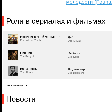
молодости (Founta
Роли в сериалах и фильмах
Источник вечной молодости
Деб
Fountain of Youth
Deb McCall
Пингвин
Ив Карло
The Penguin
Eve Karlo
Ваша честь
Ли Деламэр
Your Honor
Lee Delamere
ВСЕ РОЛИ (4)
Новости