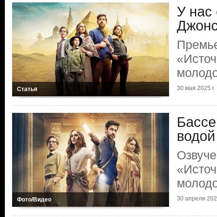
У нас
Джонс
Премь
«Источ
молод
30 мая 2025 г.
Статья
Бассе
водой
Озвуче
«Источ
молод
30 апреля 2025
Фото/Видео