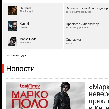
Пингвин
Исполнительный сопродюсер
The Penguin
co-executive producer
Хэппи!
Продюсер-супервайзер
Happy!
supervising producer
Марко Поло
Сценарист
Marco Polo
writers
ВСЕ РОЛИ (4)
Новости
«Марк
невер
прикл
в Кит