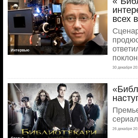
«"Биб
интер
всех 
Сценар
продюс
ответи
Интервью
поклон
30 декабря 20
«Библ
насту
Премье
сериа
26 декабря 20