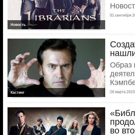
Новост
01 сентября 2
Новость
Созда
нашли
Образ 
деятел
Кэмпб
26 марта 2015
Кастинг
«Библ
продо
во вт