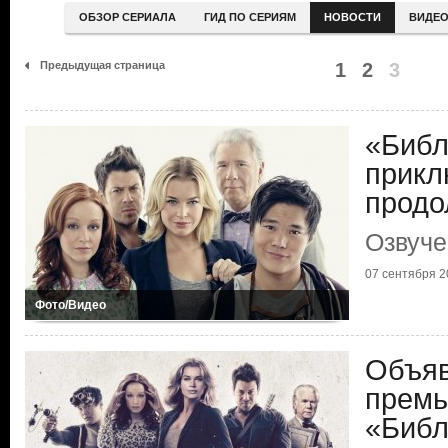
ОБЗОР СЕРИАЛА
ГИД ПО СЕРИЯМ
НОВОСТИ
ВИДЕ
Предыдущая страница
1
2
3
«Библ
прикл
продо
Озвуче
07 сентября 2
Фото/Видео
Объяв
премь
«Библ