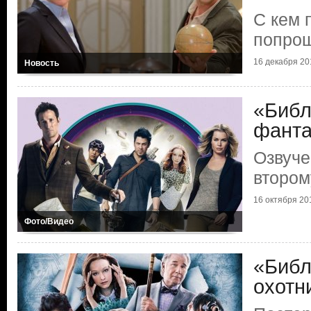
С кем 
попро
16 декабря 20
Новость
«Библ
фанта
Озвуче
втором
16 октября 20
Фото/Видео
«Библ
охотн