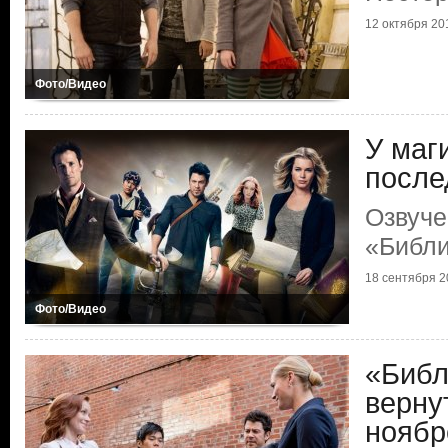
12 октября 20
Фото/Видео
У маг
после
Озвуче
«Библи
18 сентября 2
Фото/Видео
«Библ
верну
ноябр