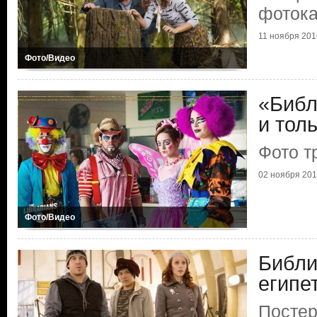
фоток
11 ноября 201
Фото/Видео
«Библ
и толь
Фото т
02 ноября 20
Фото/Видео
Библи
египе
Постер