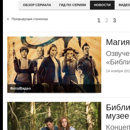
ОБЗОР СЕРИАЛА
ГИД ПО СЕРИЯМ
НОВОСТИ
ВИДЕ
Предыдущая страница
1
2
3
Магия
Озвуче
«Библи
14 ноября 20
Фото/Видео
Библи
музее
Концеп