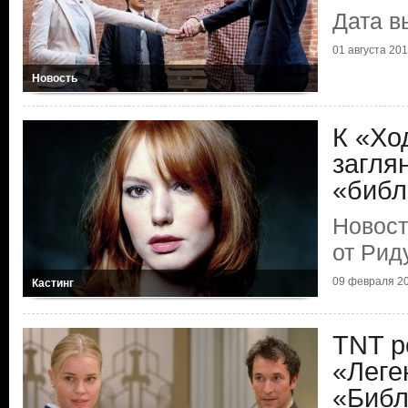
Дата в
01 августа 20
Новость
К «Хо
загля
«библ
Новост
от Рид
09 февраля 2
Кастинг
TNT р
«Леге
«Библ