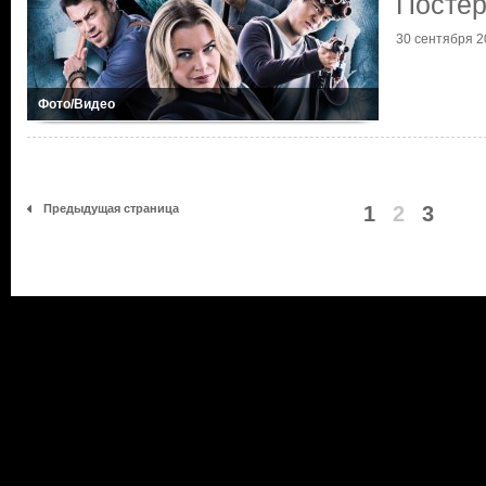
Постер
30 сентября 2
Фото/Видео
Предыдущая страница
1
2
3