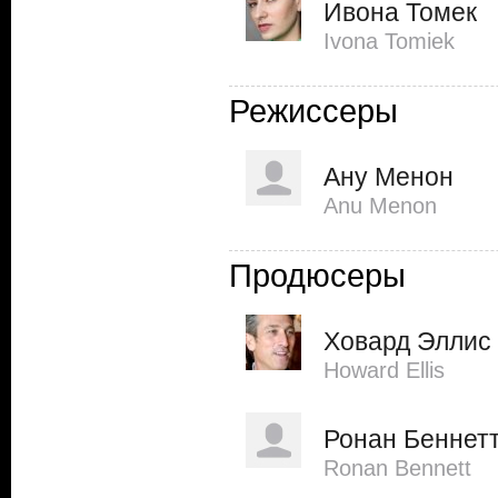
Ивона Томек
Ivona Tomiek
Режиссеры
Ану Менон
Anu Menon
Продюсеры
Ховард Эллис
Howard Ellis
Ронан Беннет
Ronan Bennett