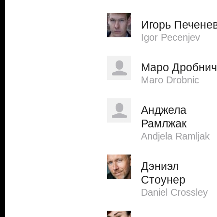
Игорь Печене
Igor Pecenjev
Маро Дробнич
Maro Drobnic
Анджела
Рамлжак
Andjela Ramljak
Дэниэл
Стоунер
Daniel Crossley