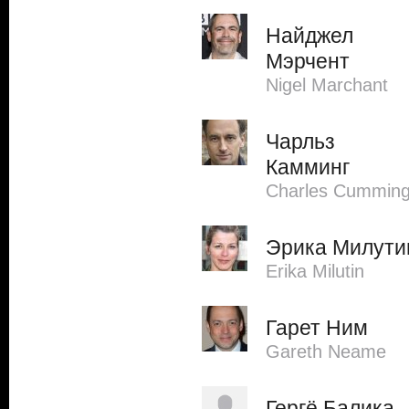
Найджел
Мэрчент
Nigel Marchant
Чарльз
Камминг
Charles Cummin
Эрика Милути
Erika Milutin
Гарет Ним
Gareth Neame
Гергё Балика