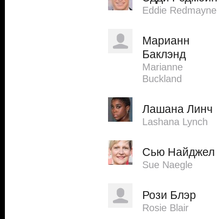
Eddie Redmayne
Марианн
Баклэнд
Marianne
Buckland
Лашана Линч
Lashana Lynch
Сью Найджел
Sue Naegle
Рози Блэр
Rosie Blair