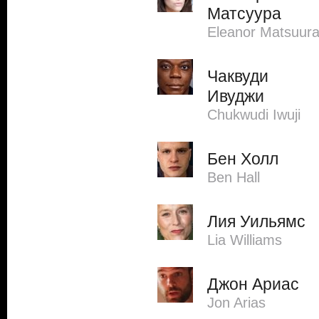
Матсуура
Eleanor Matsuur
Чаквуди
Ивуджи
Chukwudi Iwuji
Бен Холл
Ben Hall
Лия Уильямс
Lia Williams
Джон Ариас
Jon Arias