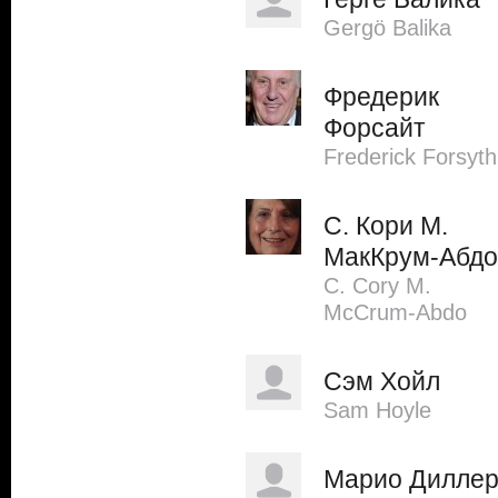
Gergö Balika
Фредерик
Форсайт
Frederick Forsyth
С. Кори М.
МакКрум-Абдо
C. Cory M.
McCrum-Abdo
Сэм Хойл
Sam Hoyle
Марио Дилле