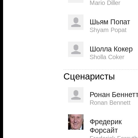
Mario Diller
Шьям Попат
Shyam Popat
Шолла Кокер
Sholla Coker
Сценаристы
Ронан Беннет
Ronan Bennett
Фредерик
Форсайт