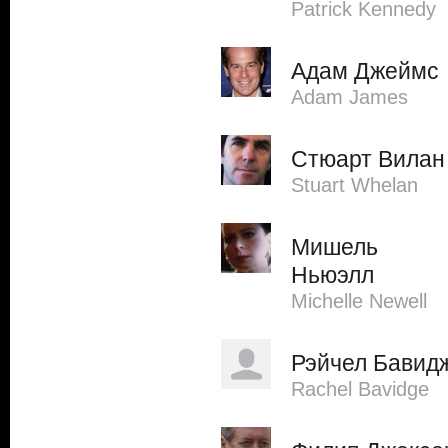
Patrick Kennedy
Адам Джеймс
Adam James
Стюарт Вилан
Stuart Whelan
Мишель
Ньюэлл
Michelle Newell
Рэйчел Бавид
Rachel Bavidge