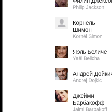
Филип Джексо
Philip Jackson
Корнель
Шимон
Kornél Simon
Яэль Беличе
Yaël Belicha
Андрей Дойки
Andrej Dojkic
Джейми
Барбакофф
Jaimi Barbakoff