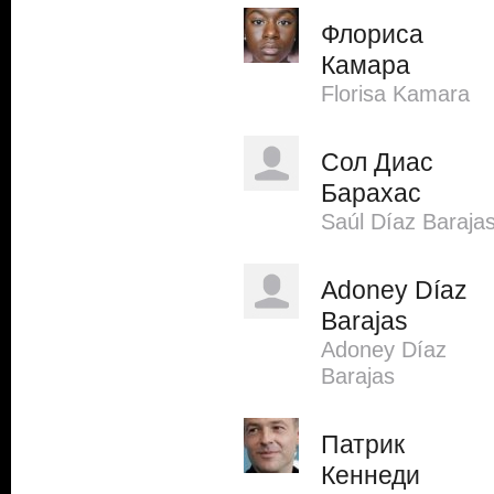
Флориса
Камара
Florisa Kamara
Сол Диас
Барахас
Saúl Díaz Baraja
Adoney Díaz
Barajas
Adoney Díaz
Barajas
Патрик
Кеннеди