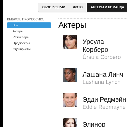
ОБЗОР СЕРИИ
ФОТО
АКТЕРЫ И КОМАНДА
ВЫБРАТЬ ПРОФЕССИЮ:
Актеры
Все
Актеры
Режиссеры
Урсула
Продюсеры
Корберо
Сценаристы
Úrsula Corberó
Лашана Линч
Lashana Lynch
Эдди Редмэйн
Eddie Redmayne
Элинор