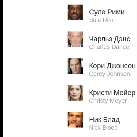
Суле Рими
Sule Rimi
Чарльз Дэнс
Charles Dance
Кори Джонсон
Corey Johnson
Кристи Мейер
Christy Meyer
Ник Блад
Nick Blood