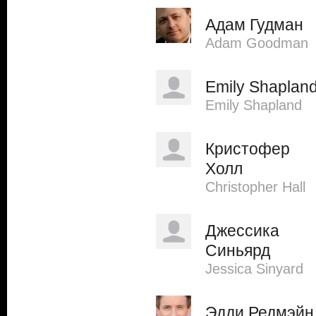
Адам Гудман
Adam Goodman
Emily Shaplan
Emily Shapland
Кристофер
Холл
Christopher Hall
Джессика
Синьярд
Jessica Sinyard
Эдди Редмэйн