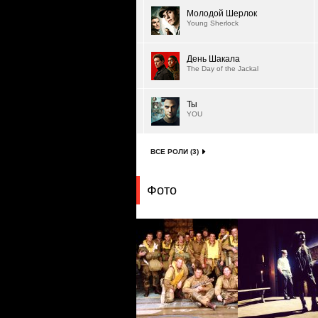
Молодой Шерлок
Young Sherlock
День Шакала
The Day of the Jackal
Ты
YOU
ВСЕ РОЛИ (3)
Фото