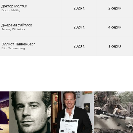
Доктор Молтби
2026 г.
2 серии
Doctor Maltby
Джереми Уайтлок
2024 г.
4 серии
Jeremy Whitelock
Эллиот Танненберг
2023 г.
1 серия
Eliot Tannenberg