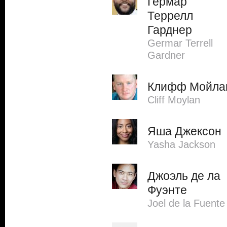
Гермар
Террелл
Гарднер
Germar Terrell
Gardner
Клифф Мойла
Cliff Moylan
Яша Джексон
Yasha Jackson
Джоэль де ла
Фуэнте
Joel de la Fuente