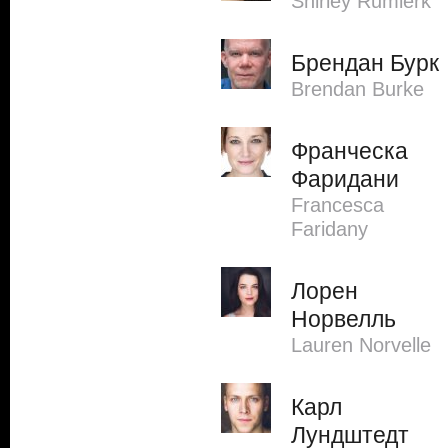
Shirley Rumierk
Брендан Бурк
Brendan Burke
Франческа
Фаридани
Francesca
Faridany
Лорен
Норвелль
Lauren Norvelle
Карл
Лундштедт