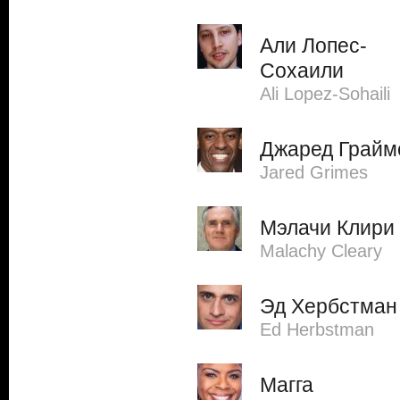
Али Лопес-
Сохаили
Ali Lopez-Sohaili
Джаред Грайм
Jared Grimes
Мэлачи Клири
Malachy Cleary
Эд Хербстман
Ed Herbstman
Магга