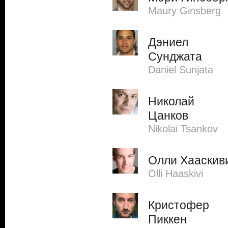
Maury Ginsberg
Дэниел
Сунджата
Daniel Sunjata
Николай
Цанков
Nikolai Tsankov
Олли Хааскив
Olli Haaskivi
Кристофер
Пиккен