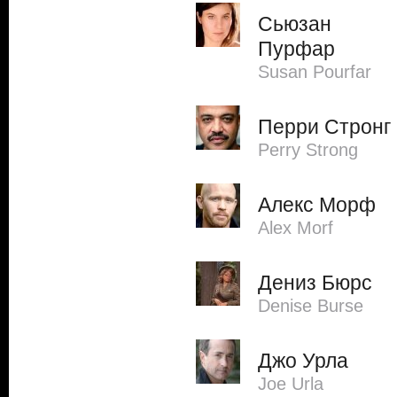
Сьюзан
Пурфар
Susan Pourfar
Перри Стронг
Perry Strong
Алекс Морф
Alex Morf
Дениз Бюрс
Denise Burse
Джо Урла
Joe Urla