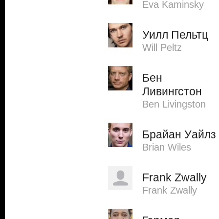
Eva Kaminsky
Уилл Пельтц
Will Peltz
Бен
Ливингстон
Ben Livingston
Брайан Уайлз
Brian Wiles
Frank Zwally
Frank Zwally