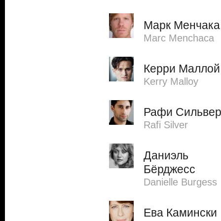
Марк Менчака
Marc Menchaca
Керри Маллой
Kerry Malloy
Рафи Сильве
Rafi Silver
Даниэль
Бёрджесс
Danielle Burgess
Ева Камински