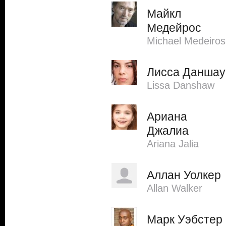
Майкл
Медейрос
Michael Medeiros
Лисса Даншау
Lissa Danshaw
Ариана
Джалиа
Ariana Jalia
Аллан Уолкер
Allan Walker
Марк Уэбстер