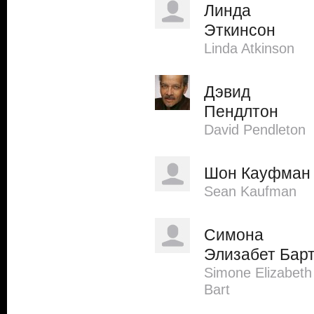
Линда
Эткинсон
Linda Atkinson
Дэвид
Пендлтон
David Pendleton
Шон Кауфман
Sean Kaufman
Симона
Элизабет Бар
Simone Elizabeth
Bart