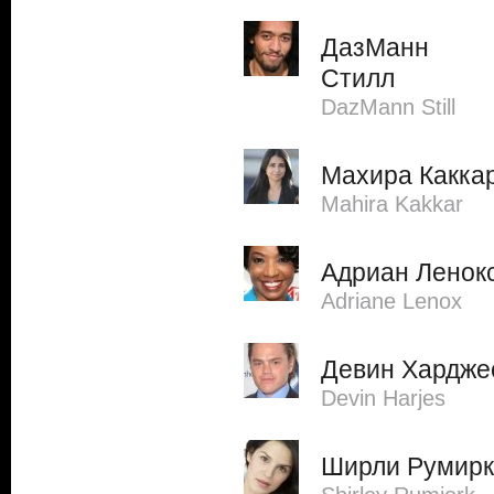
ДазМанн
Стилл
DazMann Still
Махира Какка
Mahira Kakkar
Адриан Ленок
Adriane Lenox
Девин Хардже
Devin Harjes
Ширли Румирк