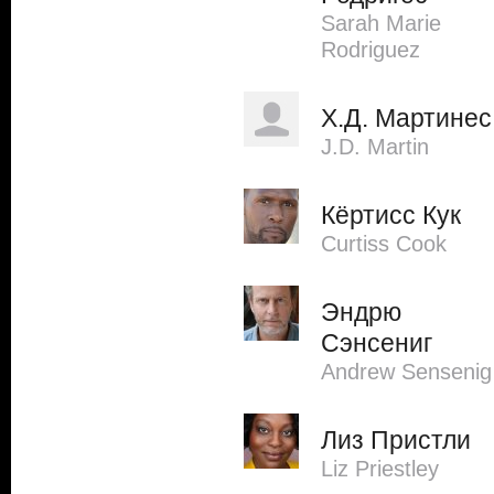
Sarah Marie
Rodriguez
Х.Д. Мартинес
J.D. Martin
Кёртисс Кук
Curtiss Cook
Эндрю
Сэнсениг
Andrew Sensenig
Лиз Пристли
Liz Priestley