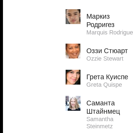
Маркиз
Родригез
Marquis Rodrigu
Оззи Стюарт
Ozzie Stewart
Грета Куиспе
Greta Quispe
Саманта
Штайнмец
Samantha
Steinmetz