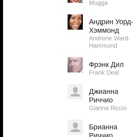
Mugga
Андрин Уорд-
Хэммонд
Andrene Ward-
Hammond
Фрэнк Дил
Frank Deal
Джианна
Риччио
Gianna Riccio
Брианна
Риччио