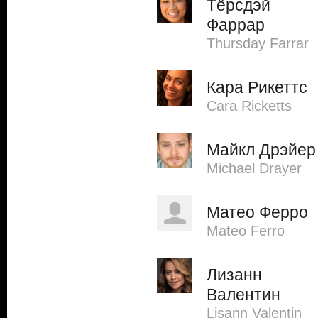
Тёрсдэй
Фаррар
Thursday Farrar
Кара Рикеттс
Cara Ricketts
Майкл Дрэйер
Michael Drayer
Матео Ферро
Mateo Ferro
Лизанн
Валентин
Lisann Valentin