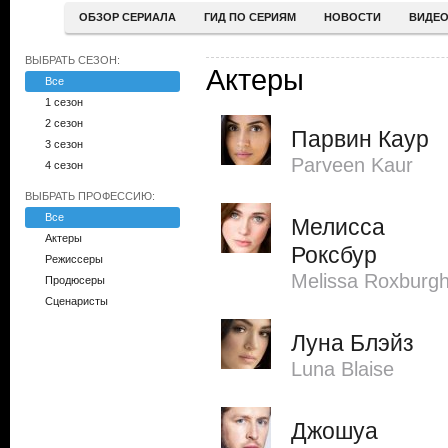
ОБЗОР СЕРИАЛА
ГИД ПО СЕРИЯМ
НОВОСТИ
ВИДЕ
ВЫБРАТЬ СЕЗОН:
Актеры
Все
1 сезон
2 сезон
Парвин Каур
3 сезон
Parveen Kaur
4 сезон
ВЫБРАТЬ ПРОФЕССИЮ:
Все
Мелисса
Актеры
Роксбур
Режиссеры
Melissa Roxburg
Продюсеры
Сценаристы
Луна Блэйз
Luna Blaise
Джошуа