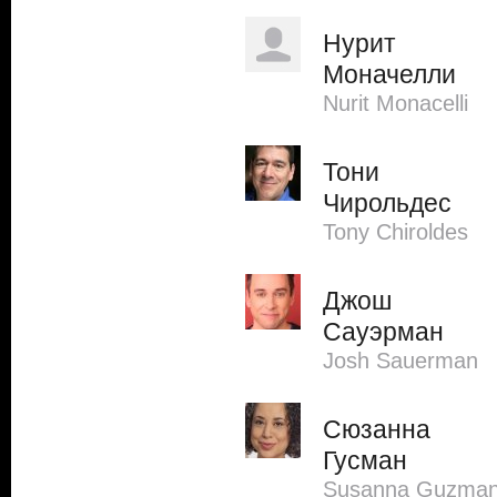
Нурит
Моначелли
Nurit Monacelli
Тони
Чирольдес
Tony Chiroldes
Джош
Сауэрман
Josh Sauerman
Сюзанна
Гусман
Susanna Guzma