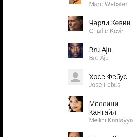
Marc Webster
Чарли Кевин
Charlie Kevin
Bru Aju
Bru Aju
Хосе Фебус
Jose Febus
Меллини
Кантайя
Mellini Kantayya