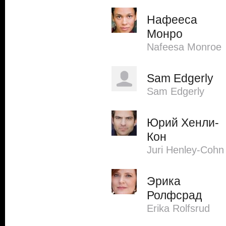
Нафееса
Монро
Nafeesa Monroe
Sam Edgerly
Sam Edgerly
Юрий Хенли-
Кон
Juri Henley-Cohn
Эрика
Ролфсрад
Erika Rolfsrud