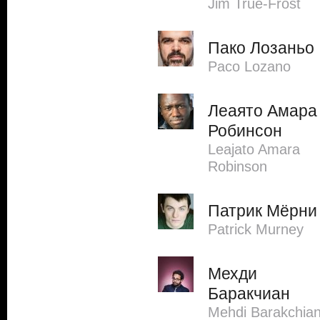
Jim True-Frost
Пако Лозаньо
Paco Lozano
Леаято Амара
Робинсон
Leajato Amara
Robinson
Патрик Мёрни
Patrick Murney
Мехди
Баракчиан
Mehdi Barakchia