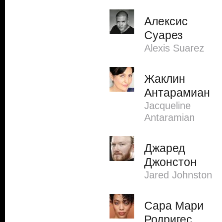
Алексис
Суарез
Alexis Suarez
Жаклин
Антарамиан
Jacqueline
Antaramian
Джаред
Джонстон
Jared Johnston
Сара Мари
Родригес