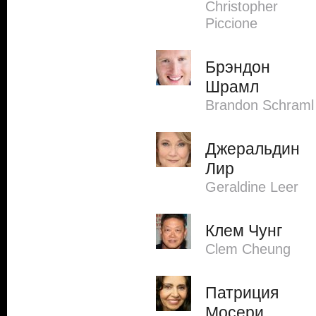
Christopher
Piccione
Брэндон
Шрамл
Brandon Schraml
Джеральдин
Лир
Geraldine Leer
Клем Чунг
Clem Cheung
Патриция
Мосери