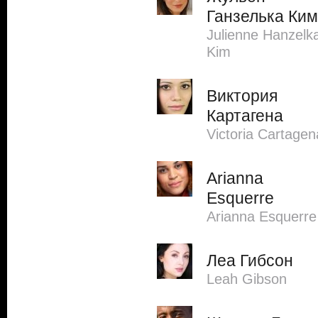
Ганзелька Ким
Julienne Hanzelk
Kim
Виктория
Картагена
Victoria Cartagen
Arianna
Esquerre
Arianna Esquerre
Леа Гибсон
Leah Gibson