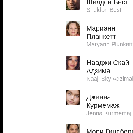
Шелдон Бест
Sheldon Best
Марианн
Планкетт
Maryann Plunkett
Нааджи Скай
Адзима
Naaji Sky Adzima
Дженна
Курмемаж
Jenna Kurmemaj
Мори Гинсбер