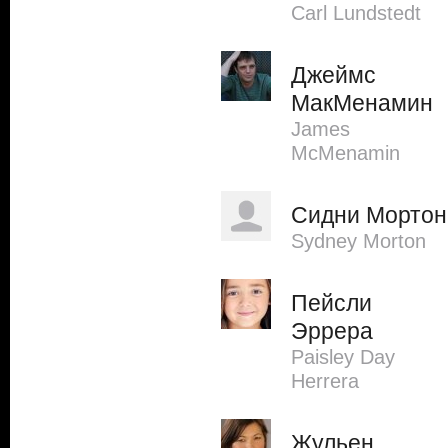
Carl Lundstedt
Джеймс
МакМенамин
James
McMenamin
Сидни Мортон
Sydney Morton
Пейсли
Эррера
Paisley Day
Herrera
Жульен