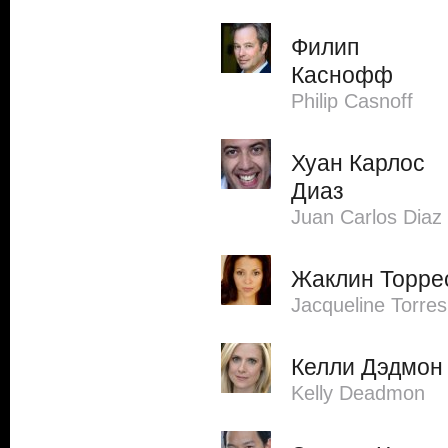
Филип
Каснофф
Philip Casnoff
Хуан Карлос
Диаз
Juan Carlos Diaz
Жаклин Торре
Jacqueline Torres
Келли Дэдмон
Kelly Deadmon