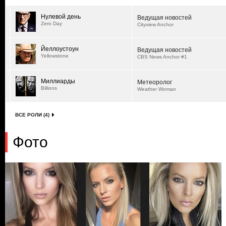
Нулевой день
Ведущая новостей
Zero Day
Cityview Anchor
Йеллоустоун
Ведущая новостей
Yellowstone
CBS News Anchor #1
Миллиарды
Метеоролог
Billions
Weather Woman
ВСЕ РОЛИ (4)
Фото