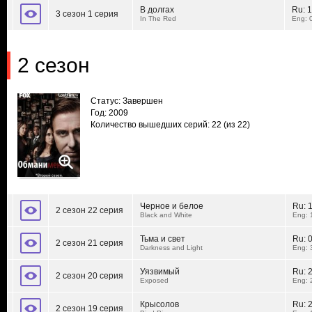
В долгах
Ru:
1
3 сезон 1 серия
In The Red
Eng: 
2 сезон
Статус: Завершен
Год: 2009
Количество вышедших серий: 22
(из 22)
Черное и белое
Ru:
2 сезон 22 серия
Black and White
Eng: 
Тьма и свет
Ru:
2 сезон 21 серия
Darkness and Light
Eng: 
Уязвимый
Ru:
2 сезон 20 серия
Exposed
Eng: 
Крысолов
Ru:
2 сезон 19 серия