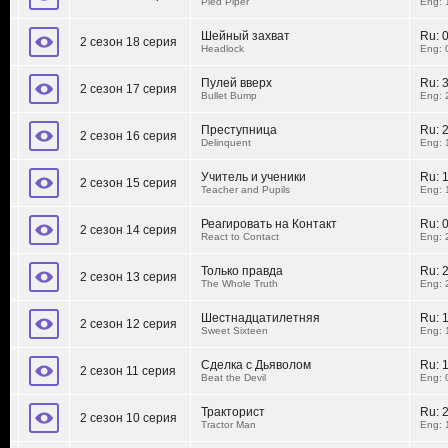
Pied Piper
Eng: 
Шейный захват
Ru:
2 сезон 18 серия
Headlock
Eng: 
Пулей вверх
Ru:
2 сезон 17 серия
Bullet Bump
Eng: 
Преступница
Ru:
2 сезон 16 серия
Delinquent
Eng: 
Учитель и ученики
Ru:
2 сезон 15 серия
Teacher and Pupils
Eng: 
Реагировать на Контакт
Ru:
2 сезон 14 серия
React to Contact
Eng: 
Только правда
Ru:
2 сезон 13 серия
The Whole Truth
Eng: 
Шестнадцатилетняя
Ru:
2 сезон 12 серия
Sweet Sixteen
Eng: 
Сделка с Дьяволом
Ru:
2 сезон 11 серия
Beat the Devil
Eng: 
Тракторист
Ru:
2 сезон 10 серия
Tractor Man
Eng: 