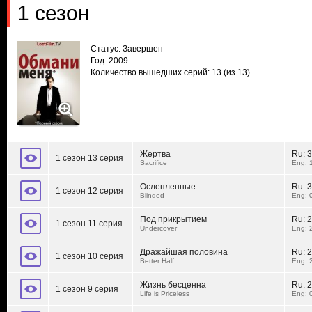
1 сезон
Статус: Завершен
Год: 2009
Количество вышедших серий: 13
(из 13)
Жертва
Ru:
3
1 сезон 13 серия
Sacrifice
Eng: 
Ослепленные
Ru:
3
1 сезон 12 серия
Blinded
Eng: 
Под прикрытием
Ru:
2
1 сезон 11 серия
Undercover
Eng: 
Дражайшая половина
Ru:
2
1 сезон 10 серия
Better Half
Eng: 
Жизнь бесценна
Ru:
2
1 сезон 9 серия
Life is Priceless
Eng: 