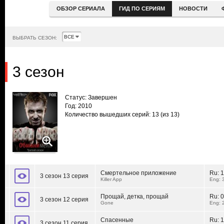
ОБЗОР СЕРИАЛА
ГИД ПО СЕРИЯМ
НОВОСТИ
ВЫБРАТЬ СЕЗОН:
3 сезон
Статус: Завершен
Год: 2010
Количество вышедших серий: 13
(из 13)
Смертельное приложение
Ru:
1
3 сезон 13 серия
Killer App
Eng: 
Прощай, детка, прощай
Ru:
0
3 сезон 12 серия
Gone
Eng: 
Спасенные
Ru:
1
3 сезон 11 серия