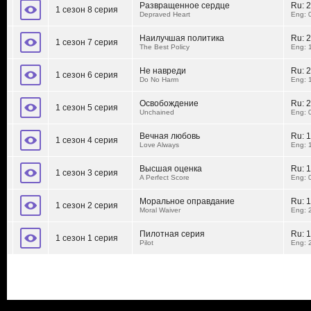
Развращенное сердце
Ru:
2
1 сезон 8 серия
Depraved Heart
Eng: 
Наилучшая политика
Ru:
2
1 сезон 7 серия
The Best Policy
Eng: 
Не навреди
Ru:
2
1 сезон 6 серия
Do No Harm
Eng: 
Освобождение
Ru:
2
1 сезон 5 серия
Unchained
Eng: 
Вечная любовь
Ru:
1
1 сезон 4 серия
Love Always
Eng: 
Высшая оценка
Ru:
1
1 сезон 3 серия
A Perfect Score
Eng: 
Моральное оправдание
Ru:
1
1 сезон 2 серия
Moral Waiver
Eng: 
Пилотная серия
Ru:
1
1 сезон 1 серия
Pilot
Eng: 