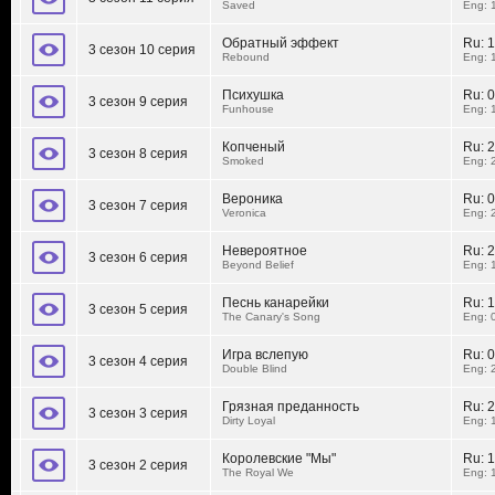
Saved
Eng: 
Обратный эффект
Ru:
1
3 сезон 10 серия
Rebound
Eng: 
Психушка
Ru:
0
3 сезон 9 серия
Funhouse
Eng: 
Копченый
Ru:
2
3 сезон 8 серия
Smoked
Eng: 
Вероника
Ru:
0
3 сезон 7 серия
Veronica
Eng: 
Невероятное
Ru:
2
3 сезон 6 серия
Beyond Belief
Eng: 
Песнь канарейки
Ru:
1
3 сезон 5 серия
The Canary's Song
Eng: 
Игра вслепую
Ru:
0
3 сезон 4 серия
Double Blind
Eng: 
Грязная преданность
Ru:
2
3 сезон 3 серия
Dirty Loyal
Eng: 
Королевские "Мы"
Ru:
1
3 сезон 2 серия
The Royal We
Eng: 