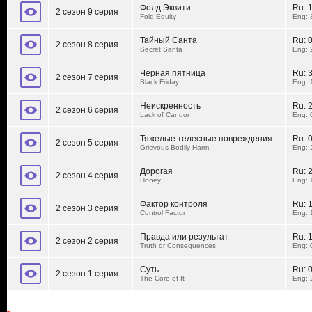
Фолд Эквити
Ru:
2 сезон 9 серия
Fold Equity
Eng: 
Тайный Санта
Ru:
2 сезон 8 серия
Secret Santa
Eng: 
Черная пятница
Ru:
2 сезон 7 серия
Black Friday
Eng: 
Неискренность
Ru:
2 сезон 6 серия
Lack of Candor
Eng: 
Тяжелые телесные повреждения
Ru:
2 сезон 5 серия
Grievous Bodily Harm
Eng: 
Дорогая
Ru:
2 сезон 4 серия
Honey
Eng: 
Фактор контроля
Ru:
2 сезон 3 серия
Control Factor
Eng: 
Правда или результат
Ru:
2 сезон 2 серия
Truth or Consequences
Eng: 
Суть
Ru:
2 сезон 1 серия
The Core of It
Eng: 