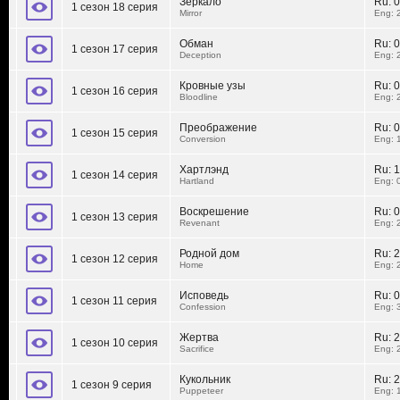
Зеркало
Ru:
0
1 сезон 18 серия
Mirror
Eng: 
Обман
Ru:
0
1 сезон 17 серия
Deception
Eng: 
Кровные узы
Ru:
0
1 сезон 16 серия
Bloodline
Eng: 
Преображение
Ru:
0
1 сезон 15 серия
Conversion
Eng: 
Хартлэнд
Ru:
1
1 сезон 14 серия
Hartland
Eng: 
Воскрешение
Ru:
0
1 сезон 13 серия
Revenant
Eng: 
Родной дом
Ru:
2
1 сезон 12 серия
Home
Eng: 
Исповедь
Ru:
0
1 сезон 11 серия
Confession
Eng: 
Жертва
Ru:
2
1 сезон 10 серия
Sacrifice
Eng: 
Кукольник
Ru:
2
1 сезон 9 серия
Puppeteer
Eng: 