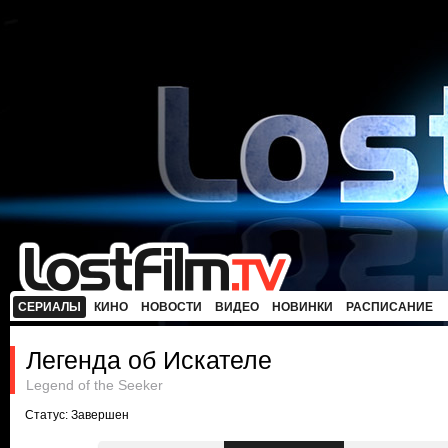
СЕРИАЛЫ
КИНО
НОВОСТИ
ВИДЕО
НОВИНКИ
РАСПИСАНИЕ
Легенда об Искателе
Legend of the Seeker
Статус: Завершен