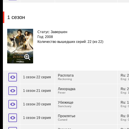
1 сезон
Статус: Завершен
Год: 2008
Количество вышедших серий: 22
(из 22)
Расплата
Ru:
2
1 сезон 22 серия
Reckoning
Eng: 
Лихорадка
Ru:
2
1 сезон 21 серия
Fever
Eng: 
Убежище
Ru:
1
1 сезон 20 серия
Sanctuary
Eng: 
Проклятье
Ru:
0
1 сезон 19 серия
Cursed
Eng: 