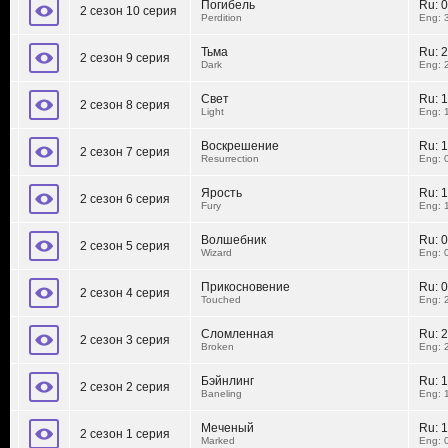
Погибель
Ru:
0
2 сезон 10 серия
Perdition
Eng: 
Тьма
Ru:
2
2 сезон 9 серия
Dark
Eng: 
Свет
Ru:
1
2 сезон 8 серия
Light
Eng: 
Воскрешение
Ru:
1
2 сезон 7 серия
Resurrection
Eng: 
Ярость
Ru:
1
2 сезон 6 серия
Fury
Eng: 
Волшебник
Ru:
0
2 сезон 5 серия
Wizard
Eng: 
Прикосновение
Ru:
0
2 сезон 4 серия
Touched
Eng: 
Сломленная
Ru:
2
2 сезон 3 серия
Broken
Eng: 
Бэйнлинг
Ru:
1
2 сезон 2 серия
Baneling
Eng: 
Меченый
Ru:
1
2 сезон 1 серия
Marked
Eng: 