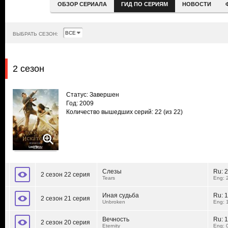
ОБЗОР СЕРИАЛА
ГИД ПО СЕРИЯМ
НОВОСТИ
ВЫБРАТЬ СЕЗОН:
2 сезон
Статус: Завершен
Год: 2009
Количество вышедших серий: 22
(из 22)
Слезы
Ru:
2
2 сезон 22 серия
Tears
Eng: 
Иная судьба
Ru:
1
2 сезон 21 серия
Unbroken
Eng: 
Вечность
Ru:
1
2 сезон 20 серия
Eternity
Eng: 