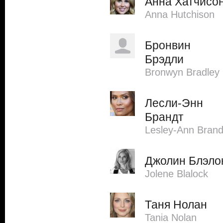
Анна Хатчисо
Anna Hutchison
Бронвин
Брэдли
Bronwyn Bradley
Лесли-Энн
Брандт
Lesley-Ann Brand
Джолин Блэло
Jolene Blalock
Таня Нолан
Tania Nolan