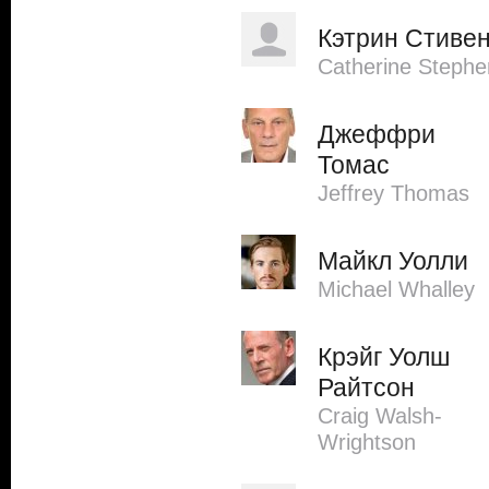
Кэтрин Стиве
Catherine Stephe
Джеффри
Томас
Jeffrey Thomas
Майкл Уолли
Michael Whalley
Крэйг Уолш
Райтсон
Craig Walsh-
Wrightson