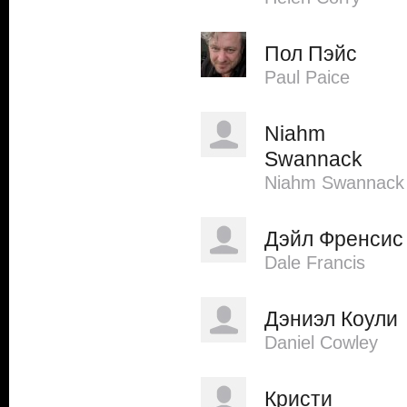
Пол Пэйс
Paul Paice
Niahm
Swannack
Niahm Swannack
Дэйл Френсис
Dale Francis
Дэниэл Коули
Daniel Cowley
Кристи