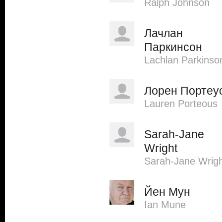
Ralph Johnson
Лачлан
Паркинсон
Lachlan Parkinso
Лорен Портеу
Lauren Porteous
Sarah-Jane
Wright
Sarah-Jane Wrig
Йен Мун
Ian Mune