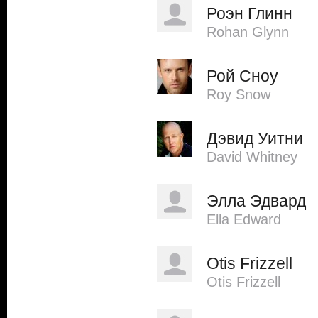
Роэн Глинн
Rohan Glynn
Рой Сноу
Roy Snow
Дэвид Уитни
David Whitney
Элла Эдвард
Ella Edward
Otis Frizzell
Otis Frizzell