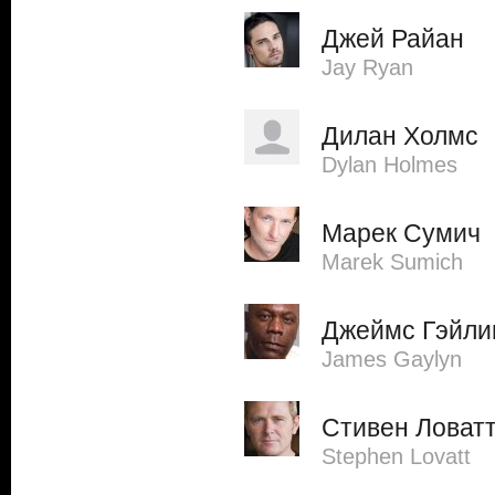
Джей Райан
Jay Ryan
Дилан Холмс
Dylan Holmes
Марек Сумич
Marek Sumich
Джеймс Гэйли
James Gaylyn
Стивен Ловат
Stephen Lovatt