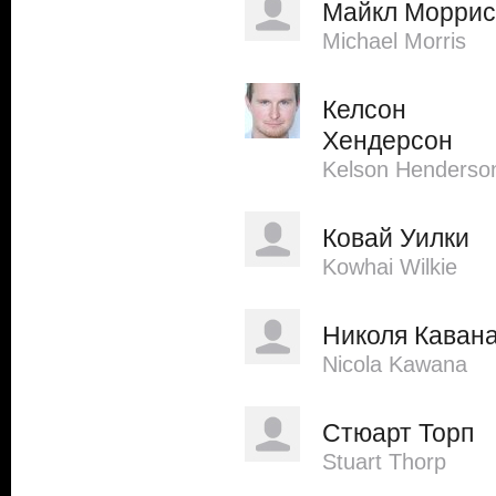
Майкл Моррис
Michael Morris
Келсон
Хендерсон
Kelson Henderso
Ковай Уилки
Kowhai Wilkie
Николя Каван
Nicola Kawana
Стюарт Торп
Stuart Thorp