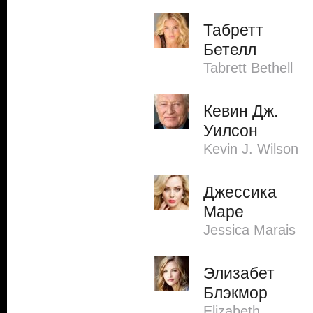
Табретт
Бетелл
Tabrett Bethell
Кевин Дж.
Уилсон
Kevin J. Wilson
Джессика
Маре
Jessica Marais
Элизабет
Блэкмор
Elizabeth