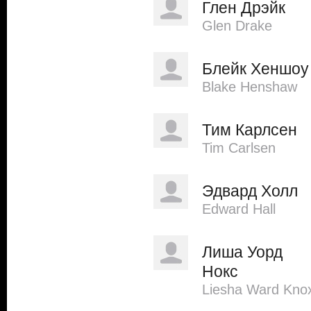
Глен Дрэйк
Glen Drake
Блейк Хеншоу
Blake Henshaw
Тим Карлсен
Tim Carlsen
Эдвард Холл
Edward Hall
Лиша Уорд
Нокс
Liesha Ward Kno