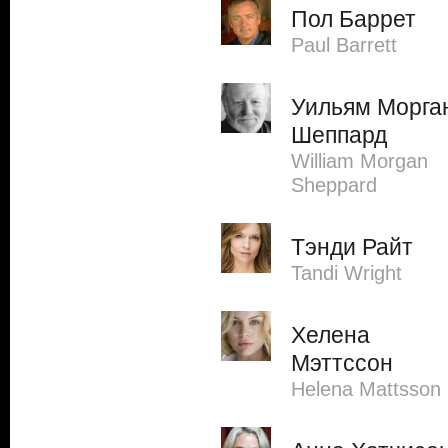
Пол Баррет
Paul Barrett
Уильям Морга
Шеппард
William Morgan
Sheppard
Тэнди Райт
Tandi Wright
Хелена
Мэттссон
Helena Mattsson