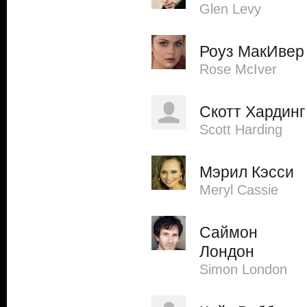
Glen Levy
Роуз МакИвер
Rose McIver
Скотт Хардинг
Scott Harding
Мэрил Кэсси
Meryl Cassie
Саймон
Лондон
Simon London