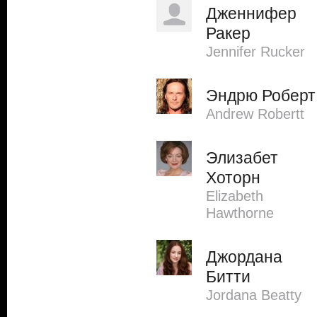
Дженнифер
Ракер
Jennifer Rucker
Эндрю Роберт
Andrew Robertt
Элизабет
Хоторн
Elizabeth
Hawthorne
Джордана
Битти
Jordana Beatty