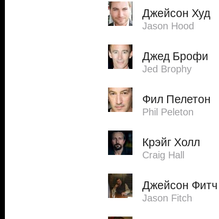
Джейсон Худ
Jason Hood
Джед Брофи
Jed Brophy
Фил Пелетон
Phil Peleton
Крэйг Холл
Craig Hall
Джейсон Фитч
Jason Fitch