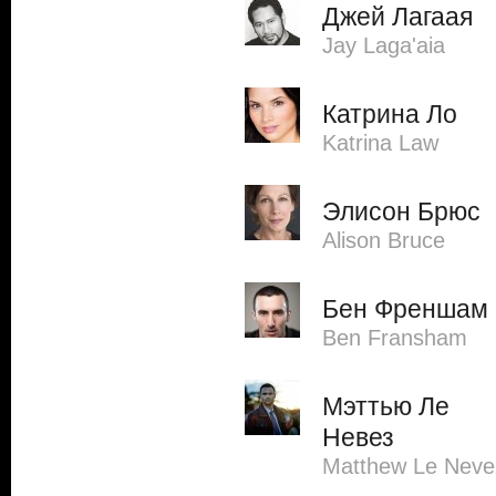
Джей Лагаая
Jay Laga'aia
Катрина Ло
Katrina Law
Элисон Брюс
Alison Bruce
Бен Френшам
Ben Fransham
Мэттью Ле
Невез
Matthew Le Neve