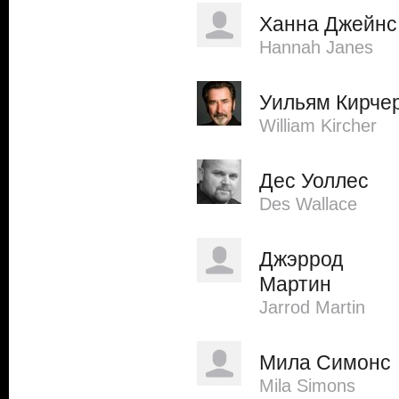
Ханна Джейнс
Hannah Janes
Уильям Кирче
William Kircher
Дес Уоллес
Des Wallace
Джэррод
Мартин
Jarrod Martin
Мила Симонс
Mila Simons