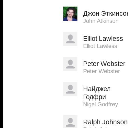
Джон Эткинсо
John Atkinson
Elliot Lawless
Elliot Lawless
Peter Webster
Peter Webster
Найджел
Годфри
Nigel Godfrey
Ralph Johnson