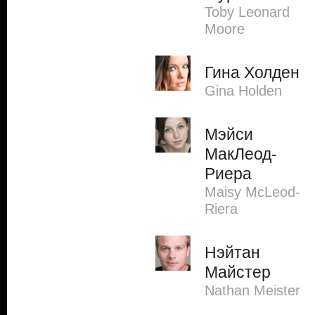
Toby Leonard
Moore
Гина Холден
Gina Holden
Мэйси
МакЛеод-
Риера
Maisy McLeod-
Riera
Нэйтан
Майстер
Nathan Meister