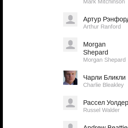
Mark Mitchinson
Артур Рэнфор
Arthur Ranford
Morgan
Shepard
Morgan Shepard
Чарли Бликли
Charlie Bleakley
Рассел Уолде
Russel Walder
Andrew Beattie