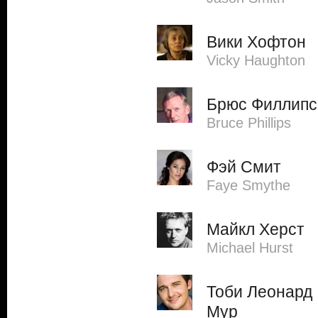
Вики Хофтон
Vicky Haughton
Брюс Филлипс
Bruce Phillips
Фэй Смит
Faye Smythe
Майкл Херст
Michael Hurst
Тоби Леонард
Мур