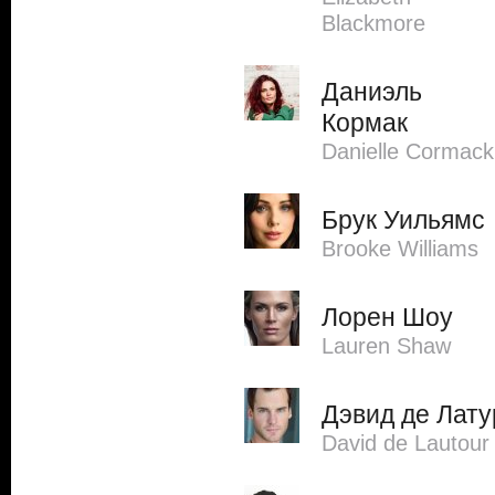
Blackmore
Даниэль
Кормак
Danielle Cormack
Брук Уильямс
Brooke Williams
Лорен Шоу
Lauren Shaw
Дэвид де Лату
David de Lautour