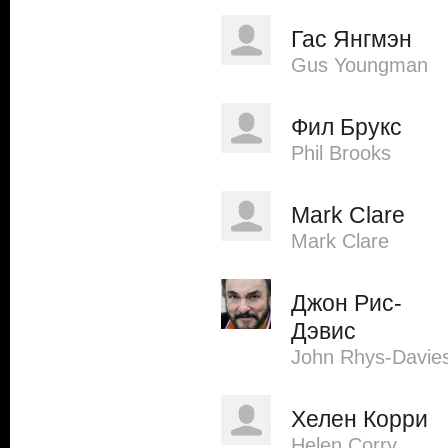
Гас Янгмэн
Gus Youngman
Фил Брукс
Phil Brooks
Mark Clare
Mark Clare
Джон Рис-
Дэвис
John Rhys-Davie
Хелен Корри
Helen Corry