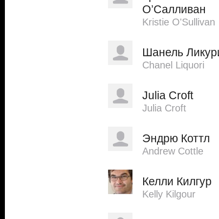
О’Салливан
Kristie O'Sullivan
Шанель Ликур
Chanel Liquori
Julia Croft
Julia Croft
Эндрю Коттл
Andrew Cottle
Келли Килгур
Kelly Kilgour