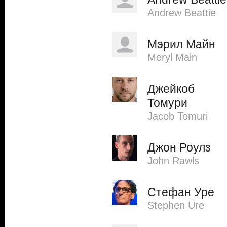
Andrew Beattie
Мэрил Майн
Meryl Main
Джейкоб
Томури
Jacob Tomuri
Джон Роулз
John Rawls
Стефан Уре
Stephen Ure