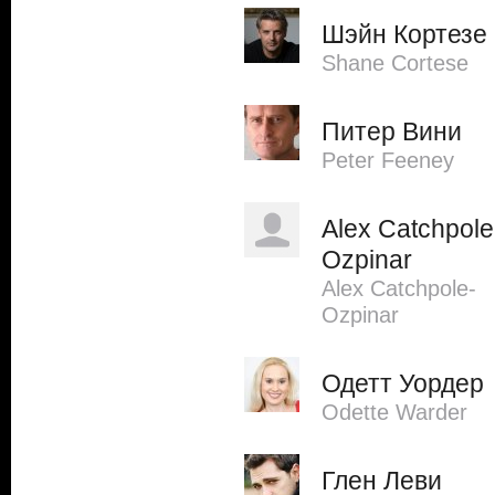
Шэйн Кортезе
Shane Cortese
Питер Вини
Peter Feeney
Alex Catchpole
Ozpinar
Alex Catchpole-
Ozpinar
Одетт Уордер
Odette Warder
Глен Леви