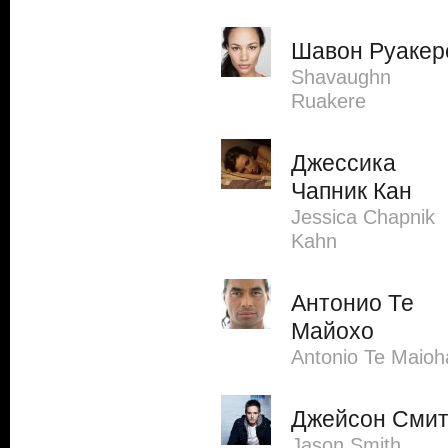
Шавон Руакер
Shavaughn
Ruakere
Джессика
Чапник Кан
Jessica Chapnik
Kahn
Антонио Те
Майохо
Antonio Te Maioh
Джейсон Сми
Jason Smith