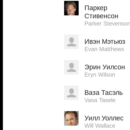
Паркер
Стивенсон
Parker Stevenso
Ивэн Мэтьюз
Evan Matthews
Эрин Уилсон
Eryn Wilson
Ваза Тасэль
Vasa Tasele
Уилл Уоллес
Will Wallace