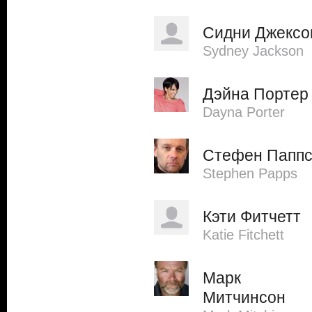
Сидни Джексо
Sydney Jackson
Дэйна Портер
Dayna Porter
Стефен Папп
Stephen Papps
Кэти Фитчетт
Katie Fitchett
Марк
Митчинсон