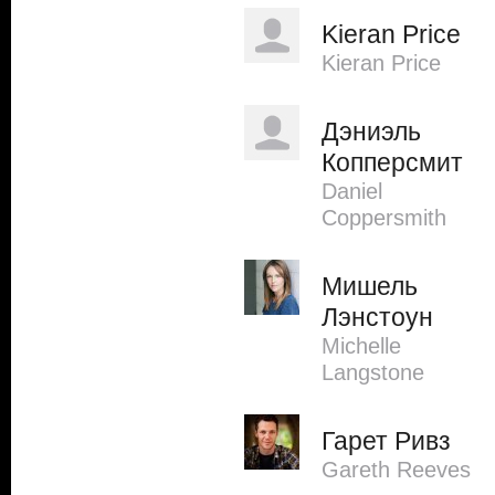
Kieran Price
Kieran Price
Дэниэль
Копперсмит
Daniel
Coppersmith
Мишель
Лэнстоун
Michelle
Langstone
Гарет Ривз
Gareth Reeves