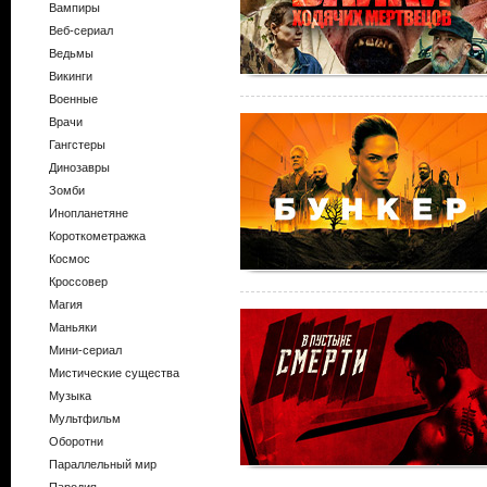
Вампиры
Веб-сериал
Ведьмы
Викинги
Военные
Врачи
Гангстеры
Динозавры
Зомби
Инопланетяне
Короткометражка
Космос
Кроссовер
Магия
Маньяки
Мини-сериал
Мистические существа
Музыка
Мультфильм
Оборотни
Параллельный мир