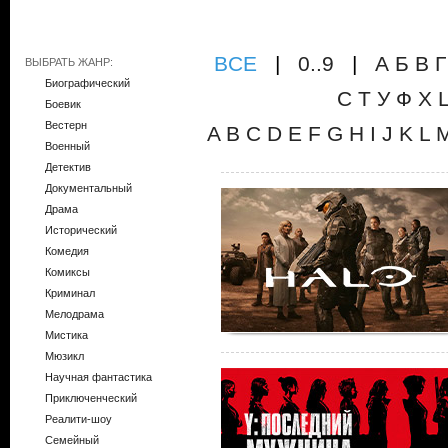
ВCE
|
0..9
|
А
Б
В
Г
ВЫБРАТЬ ЖАНР:
Биографический
С
Т
У
Ф
Х
Боевик
Вестерн
A
B
C
D
E
F
G
H
I
J
K
L
Военный
Детектив
Документальный
Драма
Исторический
Комедия
Комиксы
Криминал
Мелодрама
Мистика
Мюзикл
Научная фантастика
Приключенческий
Реалити-шоу
Семейный