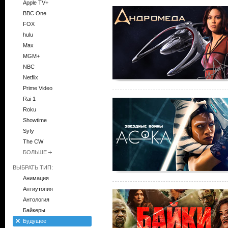
Apple TV+
BBC One
FOX
hulu
Max
MGM+
NBC
Netflix
Prime Video
Rai 1
Roku
Showtime
Syfy
The CW
БОЛЬШЕ
ВЫБРАТЬ ТИП:
Анимация
Антиутопия
Антология
Байкеры
Будущее