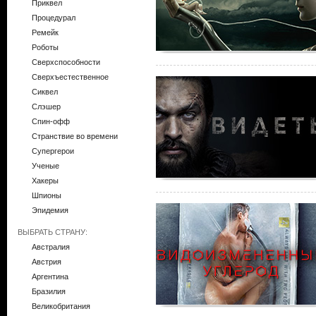
Приквел
Процедурал
Ремейк
Роботы
Сверхспособности
Сверхъестественное
Сиквел
Слэшер
Спин-офф
Странствие во времени
Супергерои
Ученые
Хакеры
Шпионы
Эпидемия
ВЫБРАТЬ СТРАНУ:
Австралия
Австрия
Аргентина
Бразилия
Великобритания