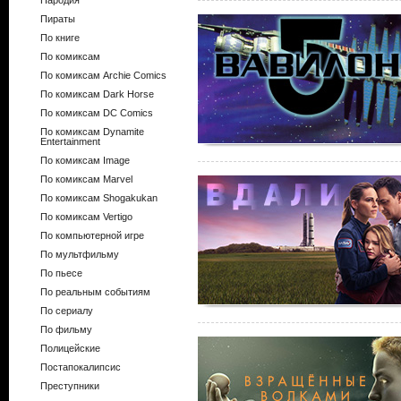
Пародия
Пираты
По книге
По комиксам
По комиксам Archie Comics
По комиксам Dark Horse
По комиксам DC Comics
По комиксам Dynamite
Entertainment
По комиксам Image
По комиксам Marvel
По комиксам Shogakukan
По комиксам Vertigo
По компьютерной игре
По мультфильму
По пьесе
По реальным событиям
По сериалу
По фильму
Полицейские
Постапокалипсис
Преступники