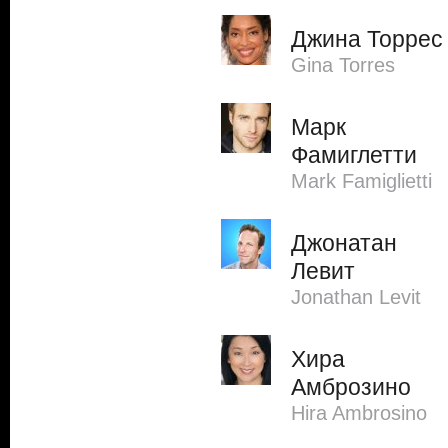
Джина Торрес
Gina Torres
Марк
Фамиглетти
Mark Famiglietti
Джонатан
Левит
Jonathan Levit
Хира
Амброзино
Hira Ambrosino