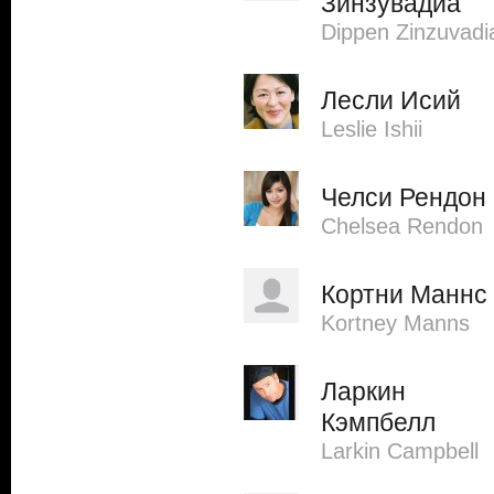
Зинзувадиа
Dippen Zinzuvadi
Лесли Исий
Leslie Ishii
Челси Рендон
Chelsea Rendon
Кортни Маннс
Kortney Manns
Ларкин
Кэмпбелл
Larkin Campbell