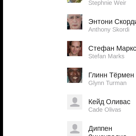
Stephnie Weir
Энтони Скорд
Anthony Skordi
Стефан Марк
Stefan Marks
Глинн Тёрмен
Glynn Turman
Кейд Оливас
Cade Olivas
Диппен