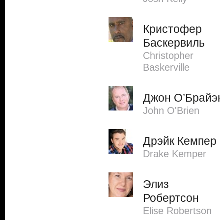
Кристофер
Баскервиль
Christopher
Baskerville
Джон О’Брайэ
John O'Brien
Дрэйк Кемпер
Drake Kemper
Элиз
Робертсон
Elise Robertson