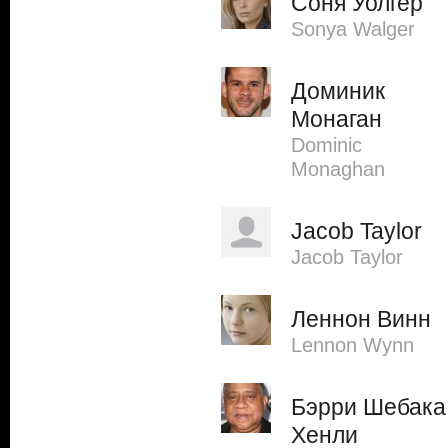
Соня Уолгер
Sonya Walger
Доминик
Монаган
Dominic
Monaghan
Jacob Taylor
Jacob Taylor
Леннон Винн
Lennon Wynn
Бэрри Шебака
Хенли