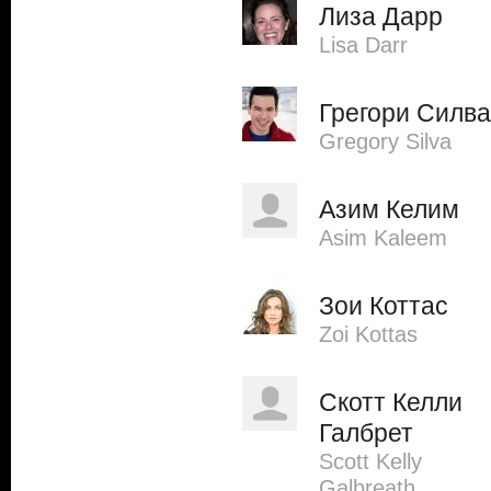
Лиза Дарр
Lisa Darr
Грегори Силва
Gregory Silva
Азим Келим
Asim Kaleem
Зои Коттас
Zoi Kottas
Скотт Келли
Галбрет
Scott Kelly
Galbreath