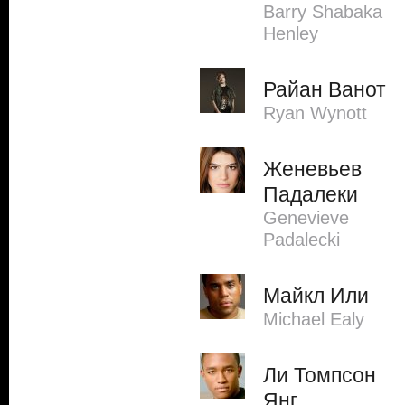
Barry Shabaka
Henley
Райан Ванот
Ryan Wynott
Женевьев
Падалеки
Genevieve
Padalecki
Майкл Или
Michael Ealy
Ли Томпсон
Янг