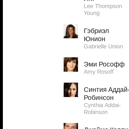
Lee Thompson
Young
Гэбриэл
Юнион
Gabrielle Union
Эми Рософф
Amy Rosoff
Синтия Аддай
Робинсон
Cynthia Addai-
Robinson