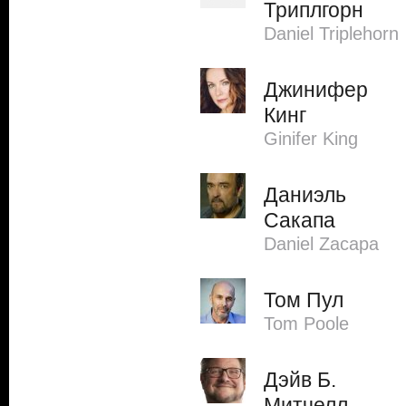
Триплгорн
Daniel Triplehorn
Джинифер
Кинг
Ginifer King
Даниэль
Сакапа
Daniel Zacapa
Том Пул
Tom Poole
Дэйв Б.
Митчелл