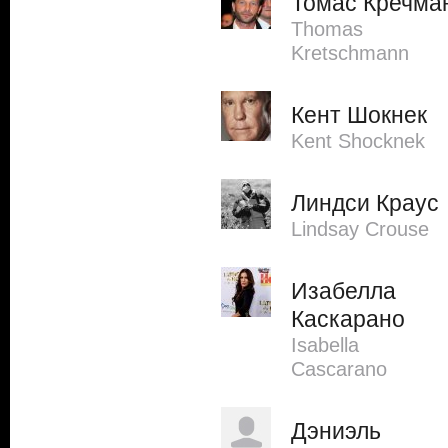
Томас Кречма
Thomas
Kretschmann
Кент Шокнек
Kent Shocknek
Линдси Краус
Lindsay Crouse
Изабелла
Каскарано
Isabella
Cascarano
Дэниэль