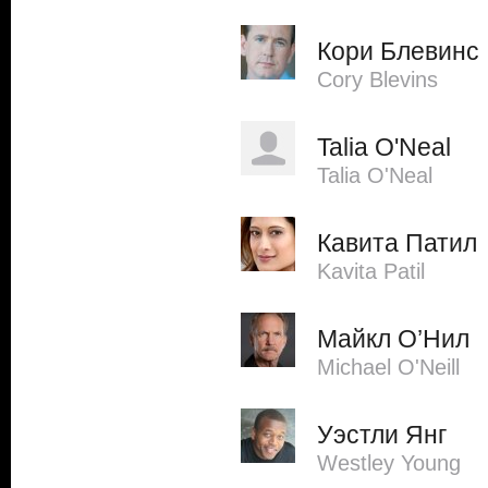
Кори Блевинс
Cory Blevins
Talia O'Neal
Talia O'Neal
Кавита Патил
Kavita Patil
Майкл О’Нил
Michael O'Neill
Уэстли Янг
Westley Young