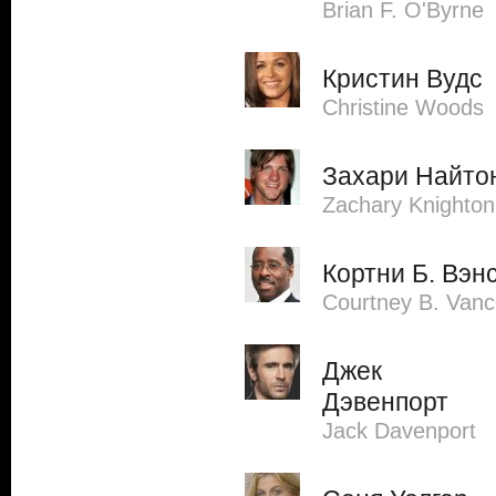
Brian F. O'Byrne
Кристин Вудс
Christine Woods
Захари Найто
Zachary Knighton
Кортни Б. Вэн
Courtney B. Van
Джек
Дэвенпорт
Jack Davenport