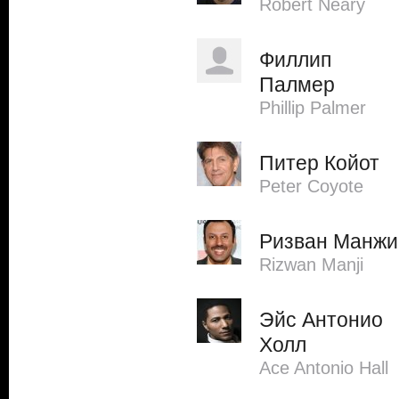
Robert Neary
Филлип
Палмер
Phillip Palmer
Питер Койот
Peter Coyote
Ризван Манжи
Rizwan Manji
Эйс Антонио
Холл
Ace Antonio Hall