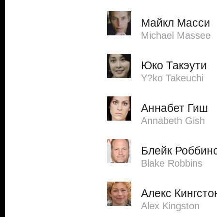
Майкл Масси
Michael Massee
Юко Такэути
Y?ko Takeuchi
Аннабет Гиш
Annabeth Gish
Блейк Роббин
Blake Robbins
Алекс Кингсто
Alex Kingston