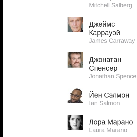
Mitchell Salberg
Джеймс
Каррауэй
James Carraway
Джонатан
Спенсер
Jonathan Spence
Йен Сэлмон
Ian Salmon
Лора Марано
Laura Marano