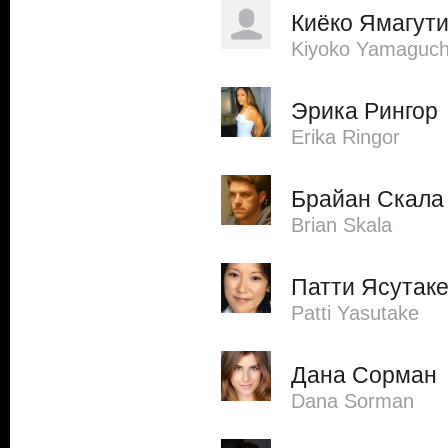
Киёко Ямагут
Kiyoko Yamaguch
Эрика Рингор
Erika Ringor
Брайан Скала
Brian Skala
Патти Ясутак
Patti Yasutake
Дана Сорман
Dana Sorman