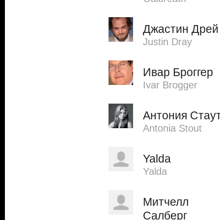
Джастин Дрей
Justin Dray
Ивар Броггер
Ivar Brogger
Антония Стау
Antonia Stout
Yalda
Yalda
Митчелл
Салберг