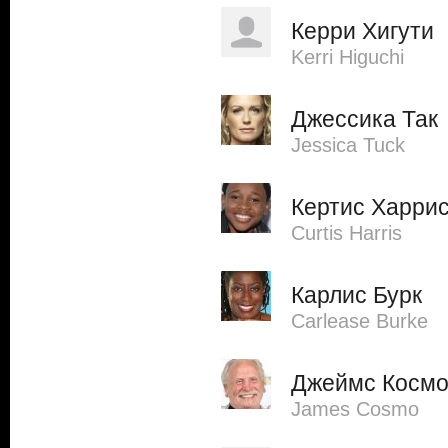
Керри Хигути
Kerri Higuchi
Джессика Так
Jessica Tuck
Кертис Харри
Curtis Harris
Карлис Бурк
Carlease Burke
Джеймс Косм
James Cosmo