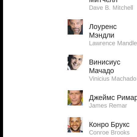
Dave B. Mitchell
Лоуренс
Мэндли
Lawrence Mandle
Винисиус
Мачадо
Vinicius Machado
Джеймс Рима
James Remar
Конро Брукс
Conroe Brooks