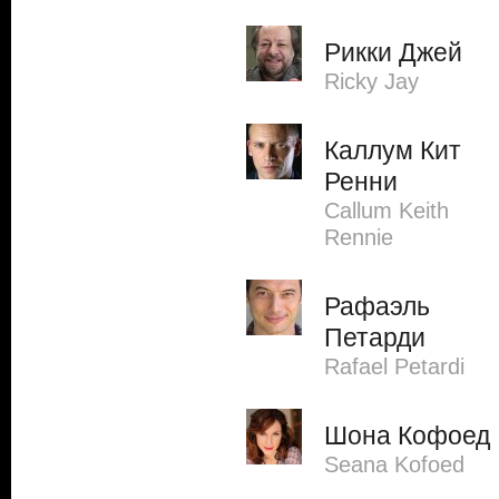
Рикки Джей
Ricky Jay
Каллум Кит
Ренни
Callum Keith
Rennie
Рафаэль
Петарди
Rafael Petardi
Шона Кофоед
Seana Kofoed