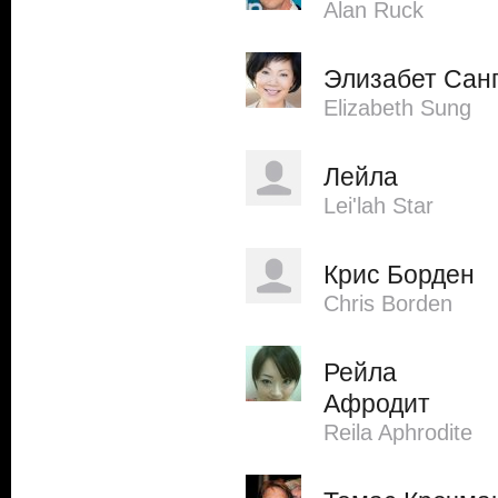
Alan Ruck
Элизабет Сан
Elizabeth Sung
Лейла
Lei'lah Star
Крис Борден
Chris Borden
Рейла
Афродит
Reila Aphrodite