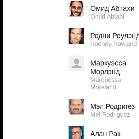
Омид Абтахи
Omid Abtahi
Родни Роулэн
Rodney Rowland
Маркуэсса
Морлэнд
Marquessa
Moreland
Мэл Родригез
Mel Rodriguez
Алан Рак