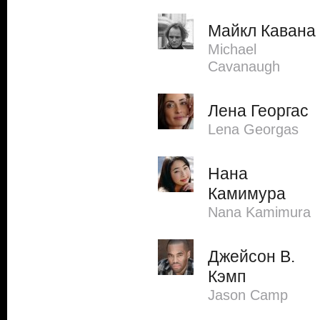
Майкл Кавана
Michael
Cavanaugh
Лена Георгас
Lena Georgas
Нана
Камимура
Nana Kamimura
Джейсон В.
Кэмп
Jason Camp