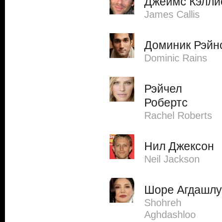
Джеймс Кэлли
James Callis
Доминик Рэйн
Dominic Rains
Рэйчел
Робертс
Rachel Roberts
Нил Джексон
Neil Jackson
Шоре Агдашлу
Shohreh
Aghdashloo