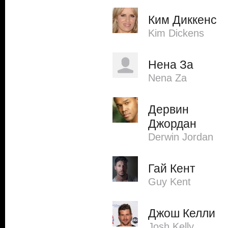
Ким Диккенс
Kim Dickens
Нена За
Nena Za
Дервин
Джордан
Derwin Jordan
Гай Кент
Guy Kent
Джош Келли
Josh Kelly