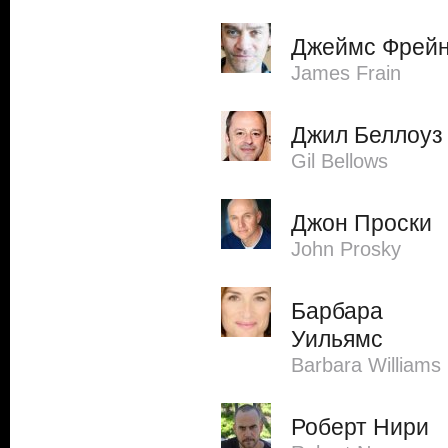
Джеймс Фрей
James Frain
Джил Беллоуз
Gil Bellows
Джон Проски
John Prosky
Барбара
Уильямс
Barbara Williams
Роберт Нири