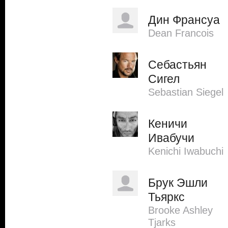
Дин Франсуа
Dean Francois
Себастьян
Сигел
Sebastian Siegel
Кеничи
Ивабучи
Kenichi Iwabuchi
Брук Эшли
Тьяркс
Brooke Ashley
Tjarks