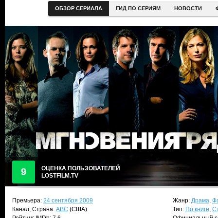
ОБЗОР СЕРИАЛА
ГИД ПО СЕРИЯМ
НОВОСТИ
ОЦЕНКА ПОЛЬЗОВАТЕЛЕЙ
9
LOSTFILM.TV
Премьера:
24 сентября 2009
Жанр:
Драма
,
Ф
Канал, Страна:
ABC
(США)
Тип:
По книге
,
С