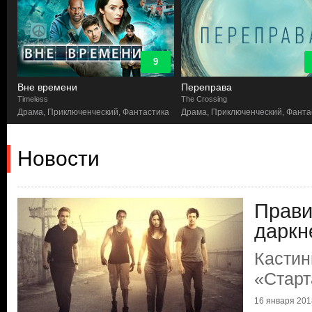
9
Вне времени
Переправа
Timeless
The Crossing
Драма, Приключенческий, Фантастика
Драма, Приключенческий, Фанта
Новости
Прави
даркн
Кастин
«Старт
16 января 2018