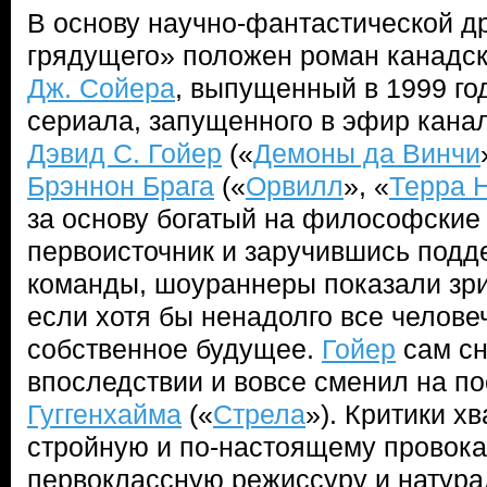
В основу научно-фантастической 
грядущего» положен роман канадск
Дж. Сойера
, выпущенный в 1999 го
сериала, запущенного в эфир кана
Дэвид С. Гойер
(«
Демоны да Винчи
Брэннон Брага
(«
Орвилл
», «
Терра 
за основу богатый на философские
первоисточник и заручившись подд
команды, шоураннеры показали зрит
если хотя бы ненадолго все человеч
собственное будущее.
Гойер
сам сн
впоследствии и вовсе сменил на п
Гуггенхайма
(«
Стрела
»). Критики х
стройную и по-настоящему провок
первоклассную режиссуру и натур