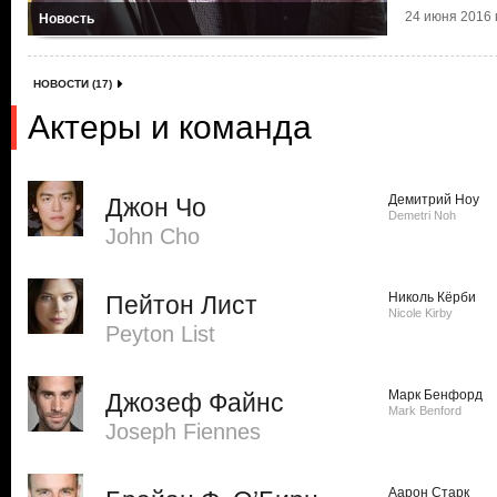
24 июня 2016 г
Новость
НОВОСТИ (17)
Актеры и команда
Демитрий Ноу
Джон Чо
Demetri Noh
John Cho
Николь Кёрби
Пейтон Лист
Nicole Kirby
Peyton List
Марк Бенфорд
Джозеф Файнс
Mark Benford
Joseph Fiennes
Аарон Старк