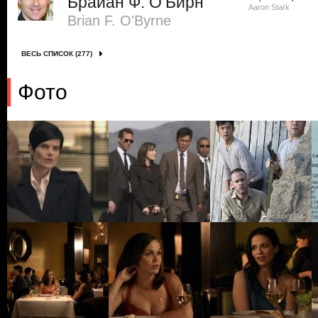
Брайан Ф. О’Бирн
Aaron Stark
Brian F. O'Byrne
ВЕСЬ СПИСОК (277)
Фото