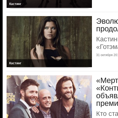
Кастинг
Эволю
продо
Кастин
«Готэм
31 октября 201
Кастинг
«Мерт
«Конт
объяв
преми
Кто ст