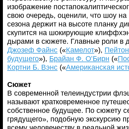
изображение постапокалиптического
свою очередь, оценили, что шоу на
сезона держит на высоте планку ди
скупится на шокирующие клиффхэн
дырами в сюжете. Главные роли в 
Джозеф Файнс
(«
Камелот
»),
Пейтон
будущего
»),
Брайан Ф. О’Бирн
(«
По
Кортни Б. Вэнс
(«
Американская ист
Сюжет
В современной телеиндустрии фл
называют кратковременное путешес
собственное будущее. По сюжету 
грядущего», подобную экскурсию 
всему человечеству в реальной жиз