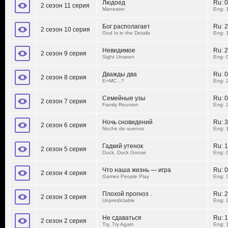
Людоед
Ru:
0
2 сезон 11 серия
Maneater
Eng: 
Бог располагает
Ru:
2
2 сезон 10 серия
God Is in the Details
Eng: 
Невидимое
Ru:
2
2 сезон 9 серия
Sight Unseen
Eng: 
Дважды два
Ru:
0
2 сезон 8 серия
E=MC...?
Eng: 
Семейные узы
Ru:
0
2 сезон 7 серия
Family Reunion
Eng: 
Ночь сновидений
Ru:
3
2 сезон 6 серия
Noche de suenos
Eng: 
Гадкий утенок
Ru:
1
2 сезон 5 серия
Duck, Duck Goose
Eng: 
Что наша жизнь — игра
Ru:
0
2 сезон 4 серия
Games People Play
Eng: 
Плохой прогноз .
Ru:
2
2 сезон 3 серия
Unpredictable
Eng: 
Не сдаваться
Ru:
1
2 сезон 2 серия
Try, Try Again
Eng: 