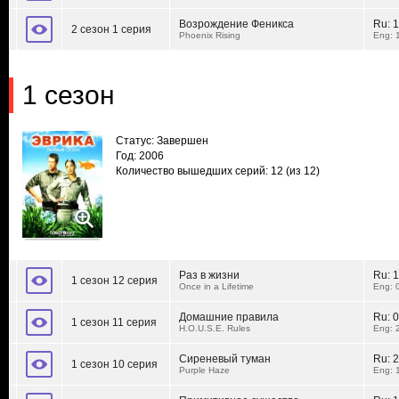
Возрождение Феникса
Ru:
1
2 сезон 1 серия
Phoenix Rising
Eng: 
1 сезон
Статус: Завершен
Год: 2006
Количество вышедших серий: 12
(из 12)
Раз в жизни
Ru:
1
1 сезон 12 серия
Once in a Lifetime
Eng: 
Домашние правила
Ru:
0
1 сезон 11 серия
H.O.U.S.E. Rules
Eng: 
Сиреневый туман
Ru:
2
1 сезон 10 серия
Purple Haze
Eng: 