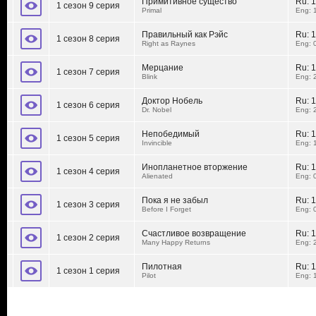
Примитивное существо
Ru:
1
1 сезон 9 серия
Primal
Eng: 
Правильный как Рэйс
Ru:
1
1 сезон 8 серия
Right as Raynes
Eng: 
Мерцание
Ru:
1
1 сезон 7 серия
Blink
Eng: 
Доктор Нобель
Ru:
1
1 сезон 6 серия
Dr. Nobel
Eng: 
Непобедимый
Ru:
1
1 сезон 5 серия
Invincible
Eng: 
Инопланетное вторжение
Ru:
1
1 сезон 4 серия
Alienated
Eng: 
Пока я не забыл
Ru:
1
1 сезон 3 серия
Before I Forget
Eng: 
Счастливое возвращение
Ru:
1
1 сезон 2 серия
Many Happy Returns
Eng: 
Пилотная
Ru:
1
1 сезон 1 серия
Pilot
Eng: 