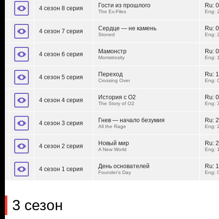
Гости из прошлого
Ru:
0
4 сезон 8 серия
The Ex-Files
Eng: 
Сердце — не камень
Ru:
0
4 сезон 7 серия
Stoned
Eng: 
Мамонстр
Ru:
0
4 сезон 6 серия
Momstrosity
Eng: 
Переход
Ru:
1
4 сезон 5 серия
Crossing Over
Eng: 
История с О2
Ru:
0
4 сезон 4 серия
The Story of O2
Eng: 
Гнев — начало безумия
Ru:
2
4 сезон 3 серия
All the Rage
Eng: 
Новый мир
Ru:
2
4 сезон 2 серия
A New World
Eng: 
День основателей
Ru:
1
4 сезон 1 серия
Founder's Day
Eng: 
3 сезон