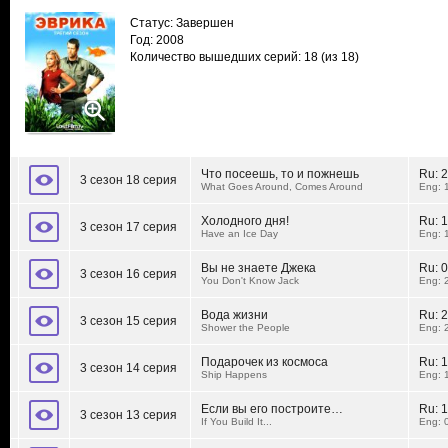
Статус: Завершен
Год: 2008
Количество вышедших серий: 18
(из 18)
Что посеешь, то и пожнешь
Ru:
2
3 сезон 18 серия
What Goes Around, Comes Around
Eng: 
Холодного дня!
Ru:
1
3 сезон 17 серия
Have an Ice Day
Eng: 
Вы не знаете Джека
Ru:
0
3 сезон 16 серия
You Don't Know Jack
Eng: 
Вода жизни
Ru:
2
3 сезон 15 серия
Shower the People
Eng: 
Подарочек из космоса
Ru:
1
3 сезон 14 серия
Ship Happens
Eng: 
Если вы его построите…
Ru:
1
3 сезон 13 серия
If You Build It...
Eng: 