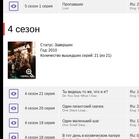
Пропавшие
Ru:
2
5 сезон 1 серия
Lost
Eng: 
4 сезон
Статус: Завершен
Год: 2010
Количество вышедших серий: 21
(из 21)
Ты видишь то же, что и я?
Ru:
1
4 сезон 21 серия
Do You See What I See
Eng: 
Один гигантский скачок
Ru:
2
4 сезон 20 серия
One Giant Leap...
Eng: 
Один маленький шаг
Ru:
1
4 сезон 19 серия
One Small Step...
Eng: 
В тот день в космическом лагере
Ru:
0
4 сезон 18 серия