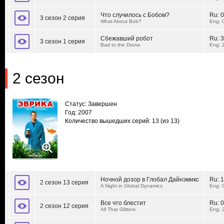
Что случилось с Бобом?
Ru:
0
3 сезон 2 серия
What About Bob?
Eng: 
Сбежавший робот
Ru:
3
3 сезон 1 серия
Bad to the Drone
Eng: 
2 сезон
Статус: Завершен
Год: 2007
Количество вышедших серий: 13
(из 13)
Ночной дозор в Глобал Дайнэмикс
Ru:
1
2 сезон 13 серия
A Night in Global Dynamics
Eng: 
Все что блестит
Ru:
0
2 сезон 12 серия
All That Glitters
Eng: 