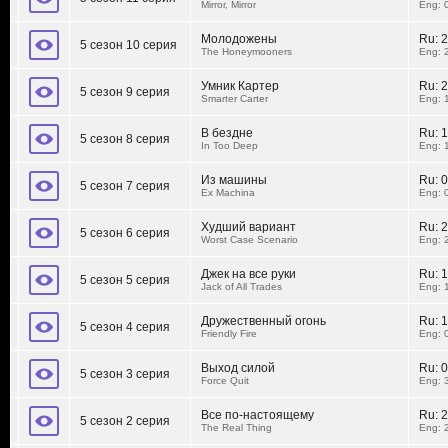
Mirror, Mirror
Eng: 
Молодожены
Ru:
2
5 сезон 10 серия
The Honeymooners
Eng: 
Умник Картер
Ru:
2
5 сезон 9 серия
Smarter Carter
Eng: 
В бездне
Ru:
1
5 сезон 8 серия
In Too Deep
Eng: 
Из машины
Ru:
0
5 сезон 7 серия
Ex Machina
Eng: 
Худший вариант
Ru:
2
5 сезон 6 серия
Worst Case Scenario
Eng: 
Джек на все руки
Ru:
1
5 сезон 5 серия
Jack of All Trades
Eng: 
Дружественный огонь
Ru:
1
5 сезон 4 серия
Friendly Fire
Eng: 
Выход силой
Ru:
0
5 сезон 3 серия
Force Quit
Eng: 
Все по-настоящему
Ru:
2
5 сезон 2 серия
The Real Thing
Eng: 