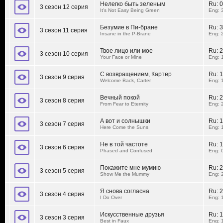
Нелегко быть зеленым
Ru:
0
3 сезон 12 серия
It's Not Easy Being Green
Eng: 
Безумие в Пи-бране
Ru:
3
3 сезон 11 серия
Insane in the P-Brane
Eng: 
Твое лицо или мое
Ru:
2
3 сезон 10 серия
Your Face or Mine
Eng: 
С возвращением, Картер
Ru:
1
3 сезон 9 серия
Welcome Back, Carter
Eng: 
Вечный покой
Ru:
2
3 сезон 8 серия
From Fear to Eternity
Eng: 
А вот и солнышки
Ru:
1
3 сезон 7 серия
Here Come the Suns
Eng: 
Не в той частоте
Ru:
1
3 сезон 6 серия
Phased and Confused
Eng: 
Покажите мне мумию
Ru:
2
3 сезон 5 серия
Show Me the Mummy
Eng: 
Я снова согласна
Ru:
2
3 сезон 4 серия
I Do Over
Eng: 
Искусственные друзья
Ru:
1
3 сезон 3 серия
Best in Faux
Eng: 