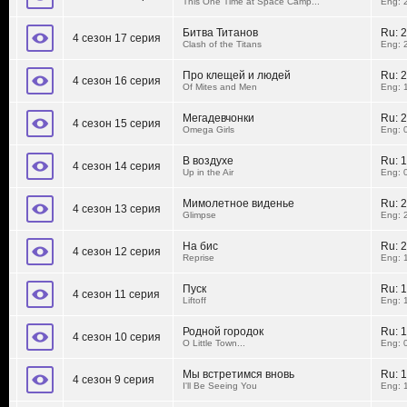
This One Time at Space Camp...
Eng: 
Битва Титанов
Ru:
2
4 сезон 17 серия
Clash of the Titans
Eng: 
Про клещей и людей
Ru:
2
4 сезон 16 серия
Of Mites and Men
Eng: 
Мегадевчонки
Ru:
2
4 сезон 15 серия
Omega Girls
Eng: 
В воздухе
Ru:
1
4 сезон 14 серия
Up in the Air
Eng: 
Мимолетное виденье
Ru:
2
4 сезон 13 серия
Glimpse
Eng: 
На бис
Ru:
2
4 сезон 12 серия
Reprise
Eng: 
Пуск
Ru:
1
4 сезон 11 серия
Liftoff
Eng: 
Родной городок
Ru:
1
4 сезон 10 серия
O Little Town...
Eng: 
Мы встретимся вновь
Ru:
1
4 сезон 9 серия
I'll Be Seeing You
Eng: 