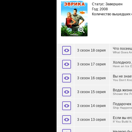
Статус: Завершен
Год: 2008
Количество вышедших 
Что посееш
3 сезон 18 серия
What Goes Ar
Холодного 
3 сезон 17 серия
Have an Ice 
Вы не знае
3 сезон 16 серия
You Don't Kn
Вода жизн
3 сезон 15 серия
Shower the P
Подарочек 
3 сезон 14 серия
Ship Happen
Если вы ег
3 сезон 13 серия
If You Build It.
Нелегко б