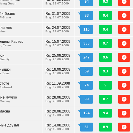
94
9.3
 Being Green
Eng: 31.07.2009
Пи-бране
Ru:
31.07.2009
83
9.4
 P-Brane
Eng: 24.07.2009
или мое
Ru:
24.07.2009
110
9.4
Mine
Eng: 17.07.2009
ением, Картер
Ru:
15.07.2009
333
9.7
, Carter
Eng: 10.07.2009
кой
Ru:
25.09.2008
247
9.6
ternity
Eng: 23.09.2008
лнышки
Ru:
18.09.2008
59
9.3
e Suns
Eng: 16.09.2008
астоте
Ru:
11.09.2008
74
9
Confused
Eng: 09.09.2008
мне мумию
Ru:
28.08.2008
99
8.7
 Mummy
Eng: 26.08.2008
гласна
Ru:
20.08.2008
124
9.4
Eng: 19.08.2008
ные друзья
Ru:
14.08.2008
61
8.9
Eng: 12.08.2008