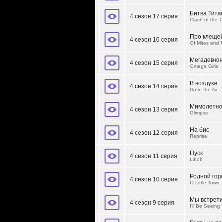
Битва Тита
4 сезон 17 серия
Clash of the T
Про клеще
4 сезон 16 серия
Of Mites and
Мегадевчо
4 сезон 15 серия
Omega Girls
В воздухе
4 сезон 14 серия
Up in the Air
Мимолетно
4 сезон 13 серия
Glimpse
На бис
4 сезон 12 серия
Reprise
Пуск
4 сезон 11 серия
Liftoff
Родной гор
4 сезон 10 серия
O Little Town..
Мы встрети
4 сезон 9 серия
I'll Be Seeing