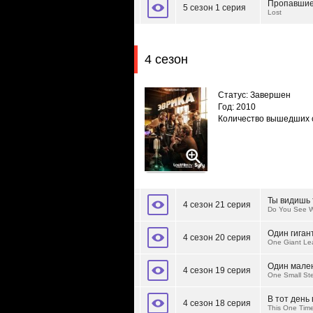
Пропавши
5 сезон 1 серия
Lost
4 сезон
Статус: Завершен
Год: 2010
Количество вышедших 
Ты видишь т
4 сезон 21 серия
Do You See W
Один гиган
4 сезон 20 серия
One Giant Lea
Один мале
4 сезон 19 серия
One Small Ste
В тот день
4 сезон 18 серия
This One Tim