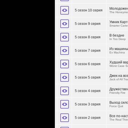
Молодоже
5 сезон 10 серия
The Honeymo
Умник Карт
5 сезон 9 серия
Smarter Carte
В бездне
5 сезон 8 серия
In Too Deep
Из машин
5 сезон 7 серия
Ex Machina
Худший ва
5 сезон 6 серия
Worst Case S
Джек на вс
5 сезон 5 серия
Jack of All Tr
Дружестве
5 сезон 4 серия
Friendly Fire
Выход сил
5 сезон 3 серия
Force Quit
Все по-на
5 сезон 2 серия
The Real Thi