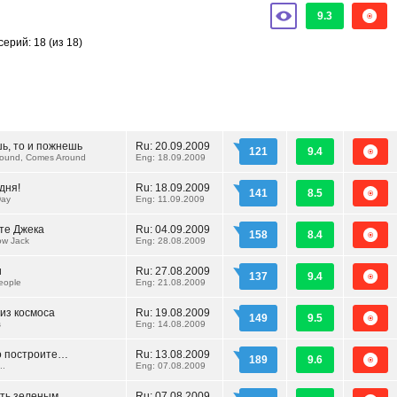
9.3
серий: 18
(из 18)
ь, то и пожнешь
Ru:
20.09.2009
121
9.4
ound, Comes Around
Eng: 18.09.2009
дня!
Ru:
18.09.2009
141
8.5
Day
Eng: 11.09.2009
те Джека
Ru:
04.09.2009
158
8.4
ow Jack
Eng: 28.08.2009
и
Ru:
27.08.2009
137
9.4
eople
Eng: 21.08.2009
из космоса
Ru:
19.08.2009
149
9.5
s
Eng: 14.08.2009
о построите…
Ru:
13.08.2009
189
9.6
..
Eng: 07.08.2009
ыть зеленым
Ru:
07.08.2009