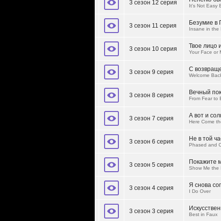
3 сезон 12 серия
It's Not Easy
Безумие в 
3 сезон 11 серия
Insane in the
Твое лицо 
3 сезон 10 серия
Your Face or 
С возвращ
3 сезон 9 серия
Welcome Back
Вечный по
3 сезон 8 серия
From Fear to E
А вот и со
3 сезон 7 серия
Here Come th
Не в той ч
3 сезон 6 серия
Phased and 
Покажите 
3 сезон 5 серия
Show Me the
Я снова со
3 сезон 4 серия
I Do Over
Искусствен
3 сезон 3 серия
Best in Faux