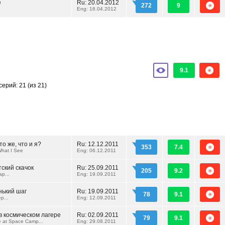
е
Ru:
20.04.2012
272
9
Eng: 16.04.2012
9.1
серий: 21
(из 21)
о же, что и я?
Ru:
12.12.2011
353
7.4
hat I See
Eng: 06.12.2011
тский скачок
Ru:
25.09.2011
205
9.2
p...
Eng: 19.09.2011
нький шаг
Ru:
19.09.2011
78
9.1
p...
Eng: 12.09.2011
 в космическом лагере
Ru:
02.09.2011
79
9.1
e at Space Camp...
Eng: 29.08.2011