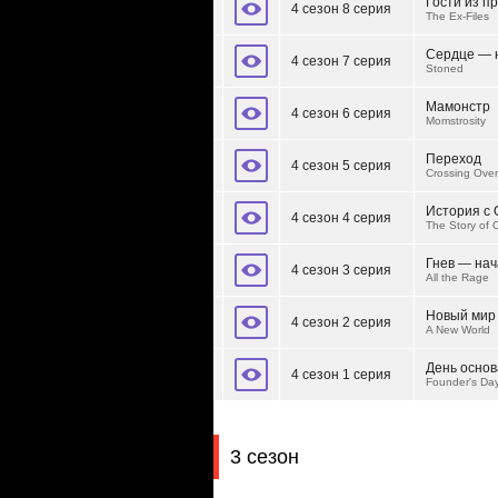
Гости из п
4 сезон 8 серия
The Ex-Files
Сердце — 
4 сезон 7 серия
Stoned
Мамонстр
4 сезон 6 серия
Momstrosity
Переход
4 сезон 5 серия
Crossing Over
История с 
4 сезон 4 серия
The Story of 
Гнев — нач
4 сезон 3 серия
All the Rage
Новый мир
4 сезон 2 серия
A New World
День осно
4 сезон 1 серия
Founder's Da
3 сезон