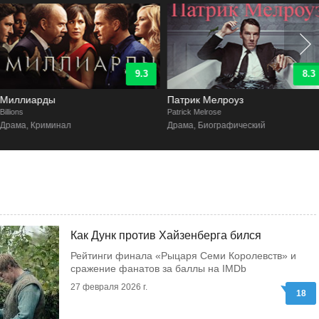
9.3
8.3
Миллиарды
Патрик Мелроуз
illions
Patrick Melrose
Драма, Криминал
Драма, Биографический
Как Дунк против Хайзенберга бился
Рейтинги финала «Рыцаря Семи Королевств» и
сражение фанатов за баллы на IMDb
27 февраля 2026 г.
18