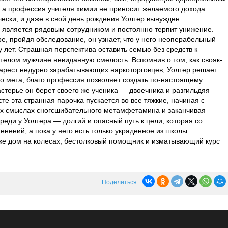
 а профессия учителя химии не приносит желаемого дохода.
чески, и даже в свой день рождения Уолтер вынужден
н является рядовым сотрудником и постоянно терпит унижение.
ре, пройдя обследование, он узнает, что у него неоперабельный
ру лет. Страшная перспектива оставить семью без средств к
елом мужчине невиданную смелость. Вспомнив о том, как свояк-
 арест недурно зарабатывающих наркоторговцев, Уолтер решает
о мета, благо профессия позволяет создать по-настоящему
астерье он берет своего же ученика — двоечника и разгильдяя
сте эта странная парочка пускается во все тяжкие, начиная с
сех смыслах сногсшибательного метамфетамина и заканчивая
реди у Уолтера — долгий и опасный путь к цели, которая со
нений, а пока у него есть только украденное из школы
ке дом на колесах, бестолковый помощник и изматывающий курс
Поделиться: