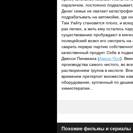
параличом, постоянно подкалывает,
Денег семье не хватает катастрофи
подрабатывать на автомойке, где о
Там Уайту становится плохо, и вско
рак легких, а жить ему осталось па
существованию пробуждают в мягкот
полицейский возил его смотреть на
сварить первую партию собственног
качественный продукт. Себе в подм
Джесси Пинкмана (
Аарон Пол
). Вме
производства самого чистого, во в
растворением трупов в кислоте. Впе
временем претерпит множество изме
оборудование, купленный по дешев
химиотерапии...
Похожие фильмы и сериалы