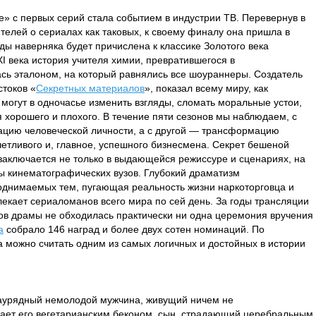
» с первых серий стала событием в индустрии ТВ. Перевернув в
телей о сериалах как таковых, к своему финалу она пришла в
оды наверняка будет причислена к классике Золотого века
XI века история учителя химии, превратившегося в
сь эталоном, на который равнялись все шоураннеры. Создатель
стоков «
Секретных материалов
», показал всему миру, как
 могут в одночасье изменить взгляды, сломать моральные устои,
я хорошего и плохого. В течение пяти сезонов мы наблюдаем, с
ацию человеческой личности, а с другой — трансформацию
четливого и, главное, успешного бизнесмена. Секрет бешеной
заключается не только в выдающейся режиссуре и сценариях, на
ты кинематографических вузов. Глубокий драматизм
однимаемых тем, пугающая реальность жизни наркоторговца и
екает сериаломанов всего мира по сей день. За годы трансляции
ов драмы не обходилась практически ни одна церемония вручения
а
собрало 146 наград и более двух сотен номинаций. По
 можно считать одним из самых логичных и достойных в истории
аурядный немолодой мужчина, живущий ничем не
ает его вегетарианским беконом, сын, страдающий церебральным