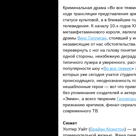
Криминальная драма «Во все тяжкие
ходе трансляции представления зри
статусе культовой, а в ближайшие г
телевидения. К началу 10-х годов X
метамфетаминового короля, являла
драмы
Винс Гиллиган
, стоявший у и
независящие от нас обстоятельства
перевернуть с ног на голову поняти
одной стороны, неизбежную деград
типичного лузера в уверенного, рас
популярности шоу «
Во все тяжкие
» 
которых уже сегодня учатся студен
происходящего, неоднозначность п
нешаблонные герои — вот что привл
без упоминания создателей и актер
«Эмми», а всего творение
Гиллиган
признанию критиков, финал сериала
современного ТВ.
Сюжет
Уолтер Уайт (
Брайан Крэнстон
) — з
примечательной жизнью. Жена пичк