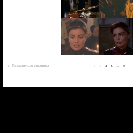
Предыдущая страница
1
2
3
4
...
9