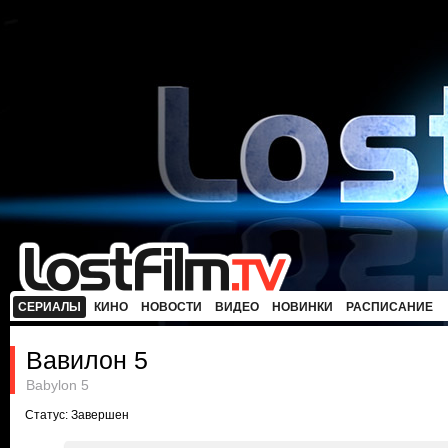
СЕРИАЛЫ
КИНО
НОВОСТИ
ВИДЕО
НОВИНКИ
РАСПИСАНИЕ
Вавилон 5
Babylon 5
Статус: Завершен