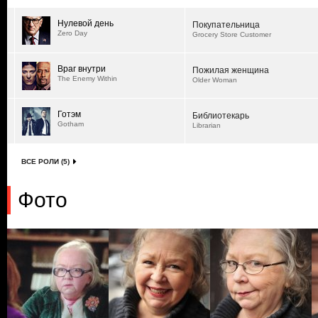
Нулевой день
Покупательница
Zero Day
Grocery Store Customer
Враг внутри
Пожилая женщина
The Enemy Within
Older Woman
Готэм
Библиотекарь
Gotham
Librarian
ВСЕ РОЛИ (5)
Фото