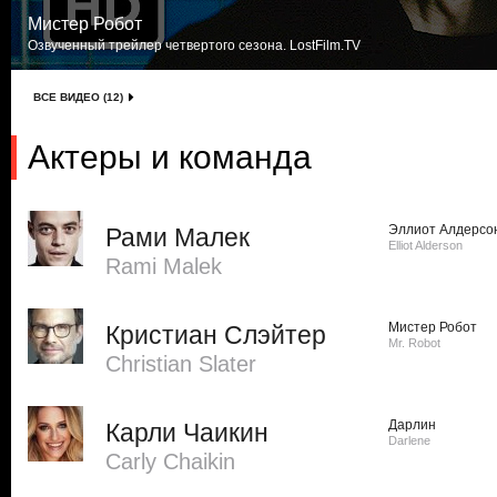
Мистер Робот
Озвученный трейлер четвертого сезона. LostFilm.TV
ВСЕ ВИДЕО (12)
Актеры и команда
Эллиот Алдерсо
Рами Малек
Elliot Alderson
Rami Malek
Мистер Робот
Кристиан Слэйтер
Mr. Robot
Christian Slater
Дарлин
Карли Чаикин
Darlene
Carly Chaikin