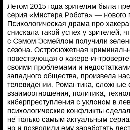
Летом 2015 года зрителям была пр
серия «Мистера Робота» — нового 
Психологическая драма про хакер
снискала такой успех у зрителей, ч
с Сэмом Эсмейлом получили зелены
сезона. Остросюжетная криминаль
повествующая о хакере-интроверте,
своими проблемами и недостатками
западного общества, произвела на
телевидении. Романтика, сложные
взаимоотношения, политика, технол
киберпреступления с уклоном в ле
психологические конфликты сдела
не только самым актуальным сериа
но и позволили ему заработать лес