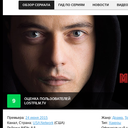
ОБЗОР СЕРИАЛА
ГИД ПО СЕРИЯМ
НОВОСТИ
ВИДЕ
ОЦЕНКА ПОЛЬЗОВАТЕЛЕЙ
9
LOSTFILM.TV
Премьера:
24 июня 2015
Жанр:
Драма
,
Т
Канал, Страна:
USA Network
(США)
Тип:
Хакеры