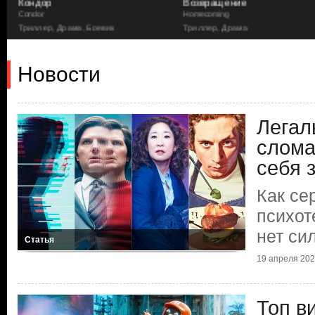
Кондор
Возвращение
Condor
Homecoming
Триллер, Драма, Боевик
Триллер, Драма
Новости
Легал
слома
себя 
Как се
психот
нет си
Статья
19 апреля 2026
Топ в