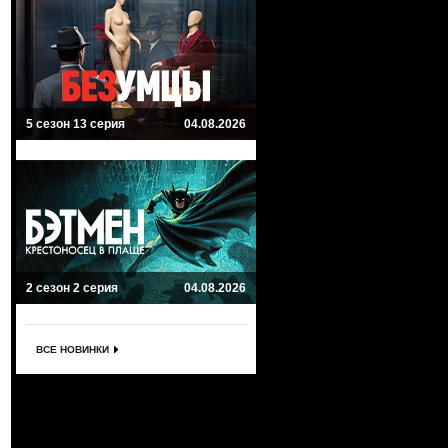
5 сезон 13 серия
04.08.2026
2 сезон 2 серия
04.08.2026
ВСЕ НОВИНКИ