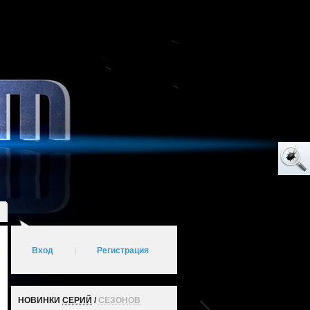
Вход
|
Регистрация
НОВИНКИ
СЕРИЙ
/
СЕЗОНОВ