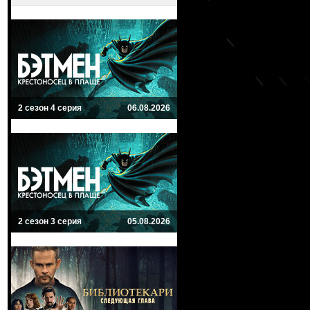
2 сезон 4 серия
06.08.2026
2 сезон 3 серия
05.08.2026