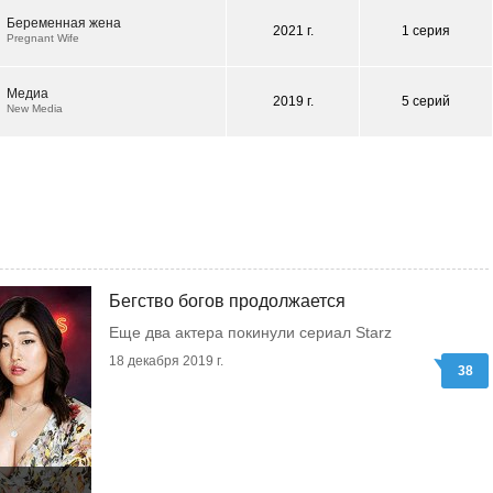
Беременная жена
2021 г.
1 серия
Pregnant Wife
Медиа
2019 г.
5 серий
New Media
Бегство богов продолжается
Еще два актера покинули сериал Starz
18 декабря 2019 г.
38