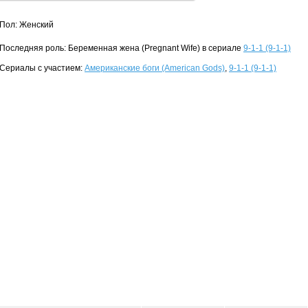
Пол: Женский
Последняя роль: Беременная жена (Pregnant Wife) в сериале
9-1-1 (9-1-1)
Сериалы с участием:
Американские боги (American Gods)
,
9-1-1 (9-1-1)