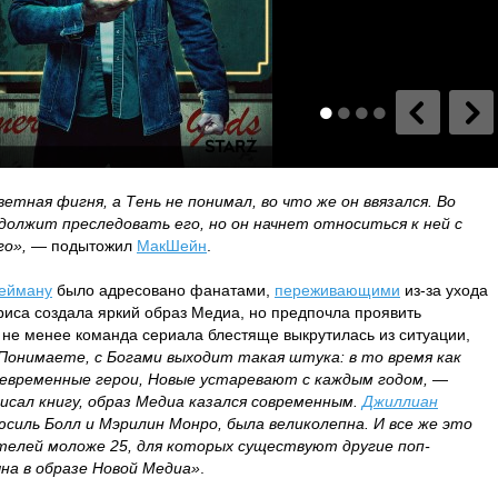
етная фигня, а Тень не понимал, во что же он ввязался. Во
должит преследовать его, но он начнет относиться к ней с
го»,
— подытожил
МакШейн
.
ейману
было адресовано фанатами,
переживающими
из-за ухода
триса создала яркий образ Медиа, но предпочла проявить
 не менее команда сериала блестяще выкрутилась из ситуации,
Понимаете, с Богами выходит такая штука: в то время как
евременные герои, Новые устаревают с каждым годом,
—
писал книгу, образ Медиа казался современным.
Джиллиан
юсиль Болл и Мэрилин Монро, была великолепна. И все же это
ителей моложе 25, для которых существуют другие поп-
на в образе Новой Медиа»
.