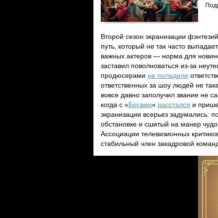
Подр
Второй сезон экранизации фэнтези
путь, который не так часто выпада
важных актеров — норма для новин
заставил поволноваться из-за неут
продюсерами
не поладили
ответств
ответственных за шоу людей не та
вовсе давно заполучил звание не са
когда с «
Богами
»
расстался
и прише
экранизации всерьез задумались: по
обстановке и сшитый на манер чуд
Ассоциации телевизионных критико
стабильный член закадровой коман