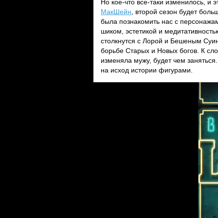
Но кое-что все-таки изменилось, и
МакШейн
, второй сезон будет бол
была познакомить нас с персонажа
шиком, эстетикой и медитативность
столкнутся с Лорой и Бешеным Суин
борьбе Старых и Новых богов. К сл
изменяла мужу, будет чем занятьс
на исход истории фигурами.