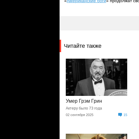
«
Американские боги
» продолжат св
Читайте также
Умер Грэм Грин
Актеру было 73 года
02 сентября 2025
15