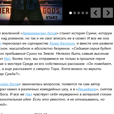
 вселенной «
Американских богов
» станет история Суини, которую
ад романом, но так и не смог вписать ее в сюжет. И все же она
л
пересказал ее сценаристке
Хезер Беллсон
, и вместе они развили
асное, масштабное и абсолютно безумное.
«Седьмая серия будет
о пребывания Суини на Земле. Нелегко быть самым высоким
ил
Нил
. Более того, мы отправимся не только в прошлое героя
ьше о мистере Среде из его собственных рассказов:
«Он поведает,
-х, а еще расскажет о смерти Тора. Хотя можно ли верить
тер Среда?»
.
нских богов
» закончилась вопросом, появится ли сам автор
рал камео в различных комедийных шоу, а в «
Люцифере
», снятом
 Бога. И все же
Нил
чувствует себя неуверенно в актерской стихии:
знительная идея. Если это уместно, я не отказываюсь, но
рой»
.