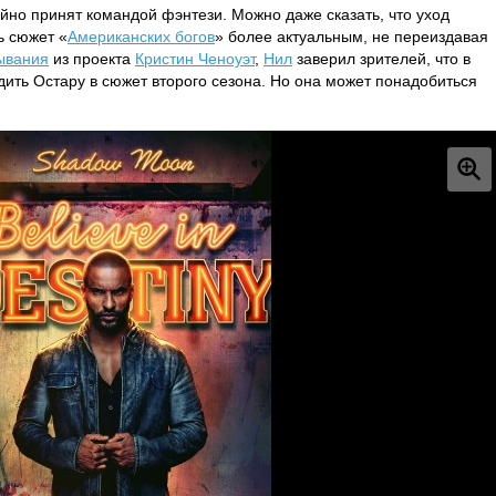
йно принят командой фэнтези. Можно даже сказать, что уход
ь сюжет «
Американских богов
» более актуальным, не переиздавая
ывания
из проекта
Кристин Ченоуэт
,
Нил
заверил зрителей, что в
дить Остару в сюжет второго сезона. Но она может понадобиться