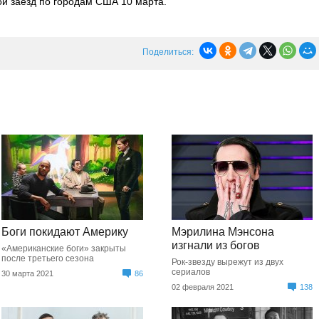
ой заезд по городам США 10 марта.
Поделиться:
Боги покидают Америку
Мэрилина Мэнсона
изгнали из богов
«Американские боги» закрыты
после третьего сезона
Рок-звезду вырежут из двух
сериалов
30 марта 2021
86
02 февраля 2021
138