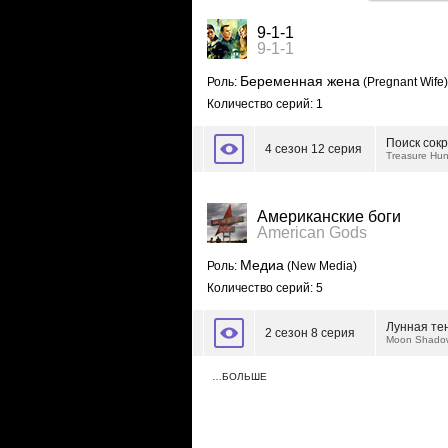
9-1-1
9-1-1
Беременная жена
Роль:
(Pregnant Wife)
Количество серий: 1
Поиск сок
4 сезон 12 серия
Treasure Hun
Американские боги
American Gods
Медиа
Роль:
(New Media)
Количество серий: 5
Лунная те
2 сезон 8 серия
Moon Shado
…БОЛЬШЕ