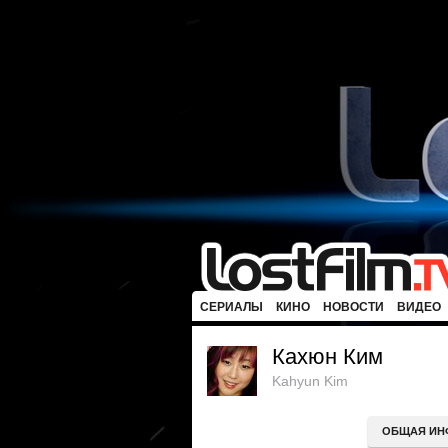
СЕРИАЛЫ
КИНО
НОВОСТИ
ВИДЕО
Кахюн Ким
Kahyun Kim
ОБЩАЯ ИН