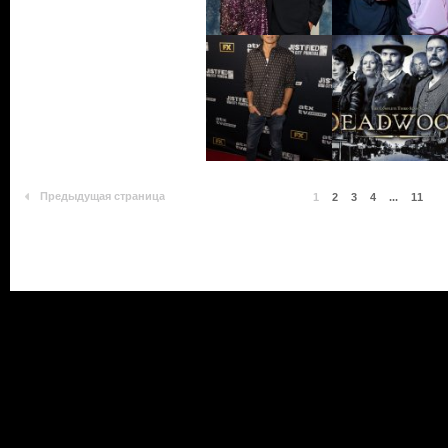
Предыдущая страница
1
2
3
4
...
11