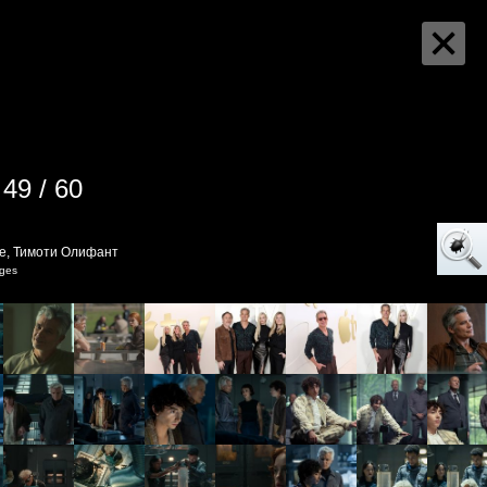
49 / 60
re, Тимоти Олифант
ages