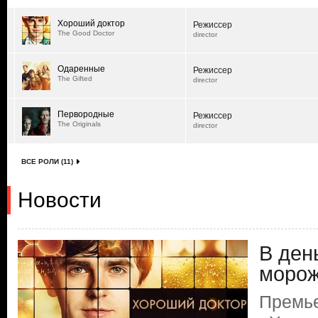
Хороший доктор
Режиссер
The Good Doctor
director
Одаренные
Режиссер
The Gifted
director
Первородные
Режиссер
The Originals
director
ВСЕ РОЛИ (11)
Новости
В ден
моро
Премь