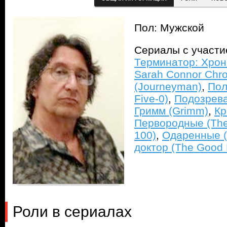
Пол: Мужской
Сериалы с участ
Терминатор: Хрон
Sarah Connor Chro
(Journeyman)
,
Пол
Five-0)
,
Подозревае
Гримм (Grimm)
,
Кр
Первородные (The 
100)
,
Одаренные (
доктор (The Good 
Роли в сериалах