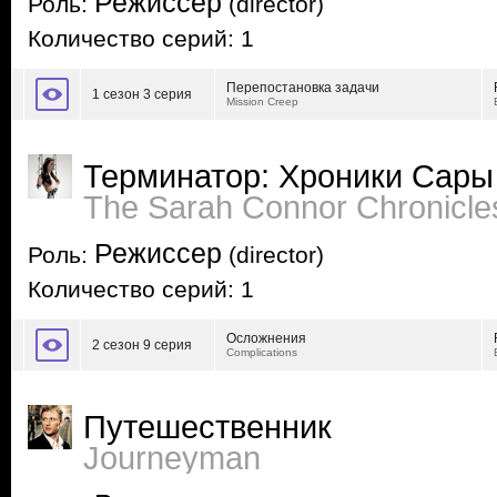
Режиссер
Роль:
(director)
Количество серий: 1
Перепостановка задачи
1 сезон 3 серия
Mission Creep
Терминатор: Хроники Сары
The Sarah Connor Chronicle
Режиссер
Роль:
(director)
Количество серий: 1
Осложнения
2 сезон 9 серия
Complications
Путешественник
Journeyman