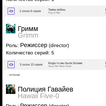
Туман войны
2 сезон 6 серия
Fog of War
Гримм
Grimm
Режиссер
Роль:
(director)
Количество серий: 5
Когда-то мы были богами
3 сезон 15 серия
Once We Were Gods
…БОЛЬШЕ
Полиция Гавайев
Hawaii Five-0
Режиссер