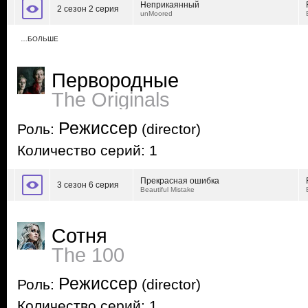
Неприкаянный
2 сезон 2 серия
unMoored
…БОЛЬШЕ
Первородные
The Originals
Режиссер
Роль:
(director)
Количество серий: 1
Прекрасная ошибка
3 сезон 6 серия
Beautiful Mistake
Сотня
The 100
Режиссер
Роль:
(director)
Количество серий: 1