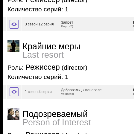
Роль:
(director)
Количество серий: 1
Запрет
3 сезон 12 серия
Kapu (2)
Крайние меры
Last resort
Режиссер
Роль:
(director)
Количество серий: 1
Добровольцы поневоле
1 сезон 4 серия
Voluntold
Подозреваемый
Person of Interest