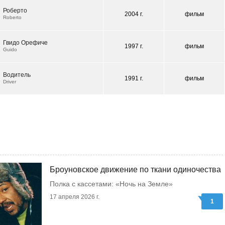
Роберто
2004 г.
фильм
Roberto
Гвидо Орефиче
1997 г.
фильм
Guido
Водитель
1991 г.
фильм
Driver
Броуновское движение по ткани одиночества
Полка с кассетами: «Ночь на Земле»
17 апреля 2026 г.
1