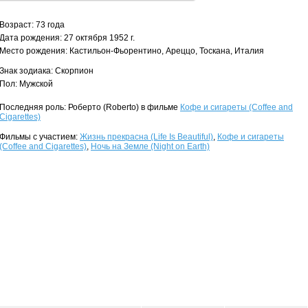
Возраст: 73 года
Дата рождения: 27 октября 1952 г.
Место рождения: Кастильон-Фьорентино, Ареццо, Тоскана, Италия
Знак зодиака: Скорпион
Пол: Мужской
Последняя роль: Роберто (Roberto) в фильме
Кофе и сигареты (Coffee and
Cigarettes)
Фильмы с участием:
Жизнь прекрасна (Life Is Beautiful)
,
Кофе и сигареты
(Coffee and Cigarettes)
,
Ночь на Земле (Night on Earth)