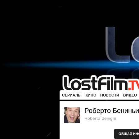
СЕРИАЛЫ
КИНО
НОВОСТИ
ВИДЕО
Роберто Бениньи
Roberto Benigni
ОБЩАЯ ИН