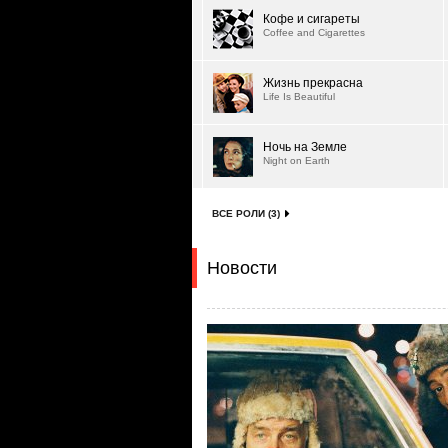
Кофе и сигареты
Coffee and Cigarettes
Жизнь прекрасна
Life Is Beautiful
Ночь на Земле
Night on Earth
ВСЕ РОЛИ (3)
Новости