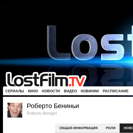
СЕРИАЛЫ
КИНО
НОВОСТИ
ВИДЕО
НОВИНКИ
РАСПИСАНИЕ
Роберто Бениньи
Roberto Benigni
ОБЩАЯ ИНФОРМАЦИЯ
РОЛИ
НОВ