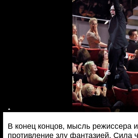
В конец концов, мысль режиссера и
противление злу фантазией. Сила 