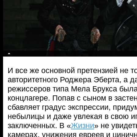
И все же основной претензией не т
авторитетного Роджера Эберта, а 
режиссеров типа Мела Брукса была
концлагере. Попав с сыном в засте
сбавляет градус экспрессии, приду
небылицы и даже увлекая в свою и
заключенных. В «
Жизни
» не увидет
камерах, унижения евреев и циничн