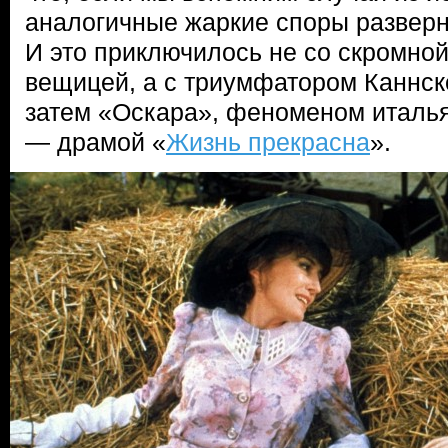
аналогичные жаркие споры разверн
И это приключилось не со скромно
вещицей, а с триумфатором Каннск
затем «Оскара», феноменом италья
— драмой «
Жизнь прекрасна
».