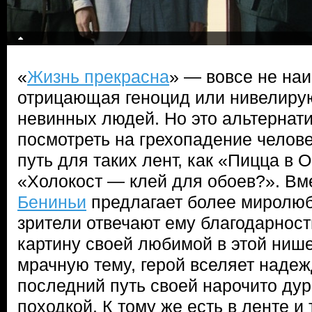
«
Жизнь прекрасна
» — вовсе не наи
отрицающая геноцид или нивелиру
невинных людей. Но это альтернат
посмотреть на грехопадение челов
путь для таких лент, как «Пицца в
«Холокост — клей для обоев?». Вм
Бениньи
предлагает более миролюб
зрители отвечают ему благодарност
картину своей любимой в этой ниш
мрачную тему, герой вселяет надеж
последний путь своей нарочито д
походкой. К тому же есть в ленте и 