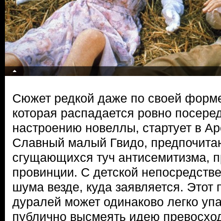
Сюжет редкой даже по своей форме
которая распадается ровно посере
настроению новеллы, стартует в Аре
Славный малый Гвидо, предпочита
сгущающихся туч антисемитизма, пр
провинции. С детской непосредств
шума везде, куда заявляется. Этот
дуралей может одинаково легко упа
публично высмеять идею превосход