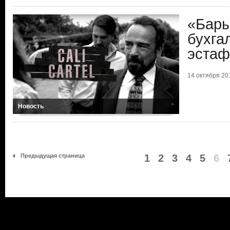
«Бары
бухга
эстаф
14 октября 201
Новость
Предыдущая страница
1
2
3
4
5
6