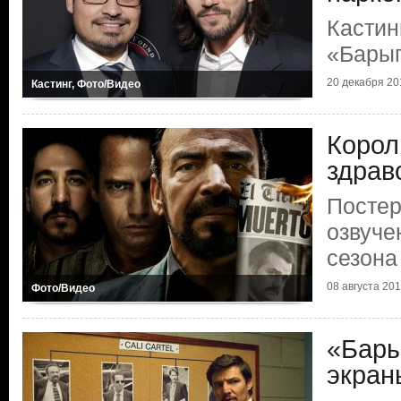
Кастин
«Барыг
20 декабря 201
Кастинг, Фото/Видео
Корол
здрав
Постер
озвуче
сезона
08 августа 2017
Фото/Видео
«Бары
экран