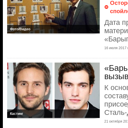
Остор
спойл
Дата п
матери
Фото/Видео
«Бары
16 июля 2017 г
«Бары
вызыв
К осно
состав
присое
Сталь-
Кастинг
21 октября 201