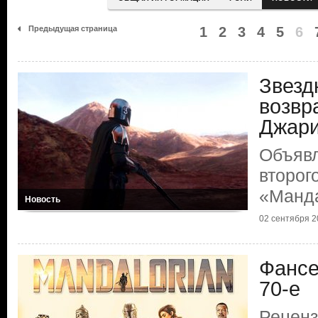
Предыдущая страница
1
2
3
4
5
6
Звезд
возвр
Джар
Объявл
второг
«Манд
Новость
02 сентября 20
Фансе
70-е
Реценз