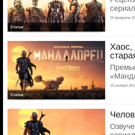
сериа
20 февраля 20
Статья
Хаос,
стара
Премь
«Манд
15 ноября 2019
Статья
Челов
Озвуче