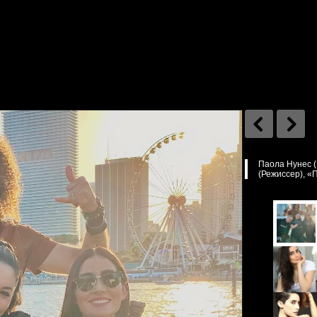
Паола Нунес (
(Режиссер), «П