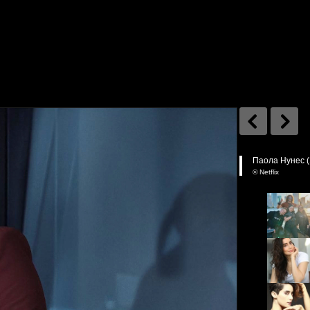
Паола Нунес (Э
© Netflix