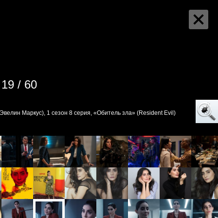
19 / 60
велин Маркус), 1 сезон 8 серия, «Обитель зла» (Resident Evil)